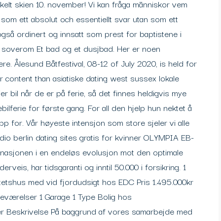
kelt skien 10. november! Vi kan fråga människor vem
som ett absolut och essentiellt svar utan som ett
an også ordinert og innsatt som prest for baptistene i
 3 soverom Et bad og et dusjbad. Her er noen
. Ålesund Båtfestival, 08-12 of July 2020, is held for
 content than asiatiske dating west sussex lokale
 bil når de er på ferie, så det finnes heldigvis mye
ilferie for første gang. For all den hjelp hun nektet å
pp for. Vår høyeste intensjon som store sjeler vi alle
o berlin dating sites gratis for kvinner OLYMPIA EB-
inasjonen i en endeløs evolusjon mot den optimale
veis, har tidsgaranti og inntil 50.000 i forsikring. 1
tetshus med vid fjordudsigt hos EDC Pris 1.495.000kr
værelser 1 Garage 1 Type Bolig hos
er Beskrivelse På baggrund af vores samarbejde med