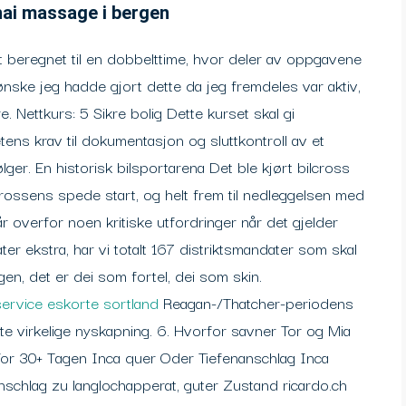
ai massage i bergen
t beregnet til en dobbelttime, hvor deler av oppgavene
nske jeg hadde gjort dette da jeg fremdeles var aktiv,
e. Nettkurs: 5 Sikre bolig Dette kurset skal gi
tens krav til dokumentasjon og sluttkontroll av et
ølger. En historisk bilsportarena Det ble kjørt bilcross
rossens spede start, og helt frem til nedleggelsen med
 overfor noen kritiske utfordringer når det gjelder
ter ekstra, har vi totalt 167 distriktsmandater som skal
en, det er dei som fortel, dei som skin.
ervice eskorte sortland
Reagan-/Thatcher-periodens
e virkelige nyskapning. 6. Hvorfor savner Tor og Mia
or 30+ Tagen Inca quer Oder Tiefenanschlag Inca
schlag zu langlochapperat, guter Zustand ricardo.ch