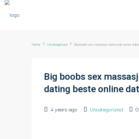
Home
Uncategorized
Big boobs sex massasje tantra oslo senior onlin
Big boobs sex massasje
dating beste online da
4 years ago
Uncategorized
0