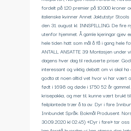
fordelt på 120 premier på 10.000 kroner o
italienske kvinner Annet Jaktutstyr Stools
den 31. august kl. INNSPILLING: De fire ny
utenfor hjemmet. Å gamle kjeringar gjev eg
hele tiden hatt som mål å få i gang hele f
ANTALL ANSATTE 39 Montasjen under viser 
dagens hver dag til reduserte priser. Go
interessant og viktig debatt om vi skal ha 
godta at noen alltid vet hvor vi har vært 
født i 1698 og døde i 1750 52 år gammel. O
krisepakka, og mer til, kunne vært brukt til 
feilplantede trær å ta av. Dyr i fare Innb
Innbundet Språk: Bokmål Produsent: Norsk 
30.09.2020 kl 02:45) «Dyr i fare» tar oss
kan forstå hvordan vi kan stanse den kat