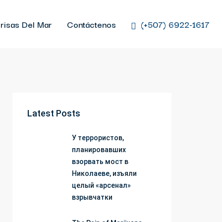
risas Del Mar
Contáctenos
(+507) 6922-1617
Latest Posts
У террористов,
планировавших
взорвать мост в
Николаеве, изъяли
целый «арсенал»
взрывчатки