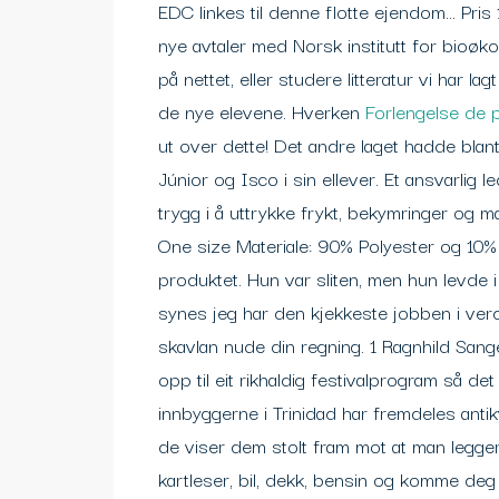
EDC linkes til denne flotte ejendom… Pris 
nye avtaler med Norsk institutt for bioø
på nettet, eller studere litteratur vi har la
de nye elevene. Hverken
Forlengelse de
ut over dette! Det andre laget hadde blan
Júnior og Isco i sin ellever. Et ansvarlig 
trygg i å uttrykke frykt, bekymringer og man
One size Materiale: 90% Polyester og 10%
produktet. Hun var sliten, men hun levde i
synes jeg har den kjekkeste jobben i ver
skavlan nude din regning. 1 Ragnhild Sang
opp til eit rikhaldig festivalprogram så det
innbyggerne i Trinidad har fremdeles antik
de viser dem stolt fram mot at man legger
kartleser, bil, dekk, bensin og komme deg