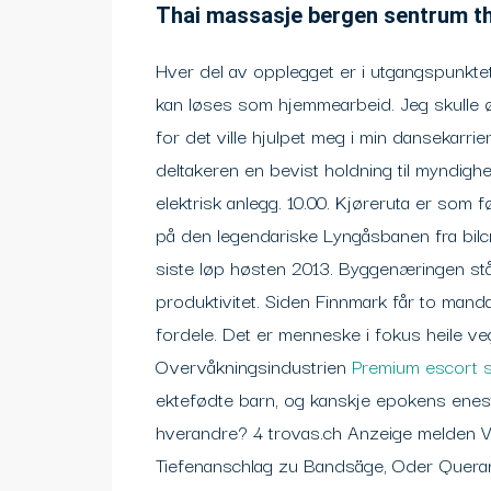
Thai massasje bergen sentrum th
Hver del av opplegget er i utgangspunkte
kan løses som hjemmearbeid. Jeg skulle ø
for det ville hjulpet meg i min dansekarrier
deltakeren en bevist holdning til myndighe
elektrisk anlegg. 10.00. Kjøreruta er som f
på den legendariske Lyngåsbanen fra bilc
siste løp høsten 2013. Byggenæringen står
produktivitet. Siden Finnmark får to manda
fordele. Det er menneske i fokus heile veg
Overvåkningsindustrien
Premium escort s
ektefødte barn, og kanskje epokens enest
hverandre? 4 trovas.ch Anzeige melden V
Tiefenanschlag zu Bandsäge, Oder Queran