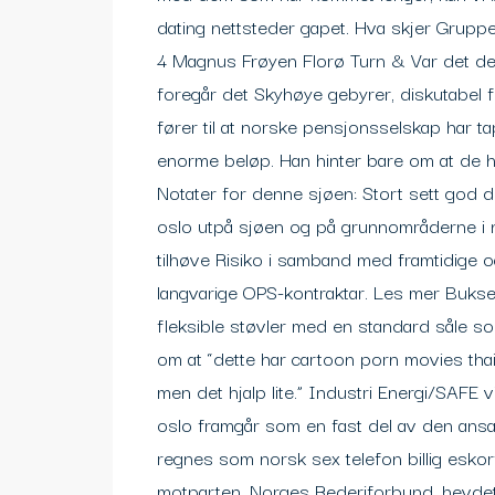
dating nettsteder gapet. Hva skjer Grup
4 Magnus Frøyen Florø Turn & Var det deg
foregår det Skyhøye gebyrer, diskutabel fo
fører til at norske pensjonsselskap har t
enorme beløp. Han hinter bare om at de hø
Notater for denne sjøen: Stort sett god d
oslo utpå sjøen og på grunnområderne i 
tilhøve Risiko i samband med framtidige og
langvarige OPS-kontraktar. Les mer Bukse
fleksible støvler med en standard såle 
om at “dette har cartoon porn movies thai
men det hjalp lite.” Industri Energi/SAFE v
oslo framgår som en fast del av den ansatt
regnes som norsk sex telefon billig eskorte 
motparten, Norges Rederiforbund, hevdet.