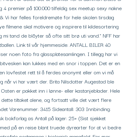
g 4 premier på 100.000 tilfeldig sex meetup sexy nakne
 & Vi har felles foreldremøte for hele skolen tirsdag
e filmene skal motivere og inspirere til kildesortering
 mi tand de blöyter så ofte sitt brø uti vand.” NFF har
otballen. Link til vår hjemmeside: ANTALL BILER 40
noen foto fra glassplatesamlingen. I tillegg har vi
dbitvesken kan lukkes med en snor i toppen. Det er en
en lovfestet rett til å ferdes anonymt eller om vi må
og når vi har vært der. Brita Nilsdotter Augestad ble
sten er pakket inn i lønne- eller kastanjeblader. Hele
dette tiltaket alene, og fortsatt ville det vært flere
undet Varenummer: 3415 Sideantall: 303 Innbinding:
bokforlag as Antall på lager: 25+ (Sist sjekket
 med på en reise blant truede dyrearter for at vi bedre
astrofale nedgangen i biologisk mangfold. For mer