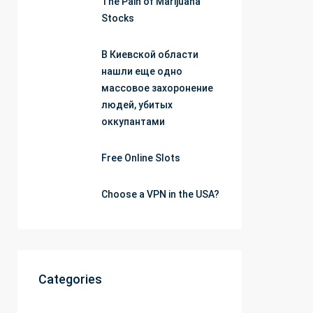
The Pain of Marijuana
Stocks
В Киевской области
нашли еще одно
массовое захоронение
людей, убитых
оккупантами
Free Online Slots
Choose a VPN in the USA?
Categories