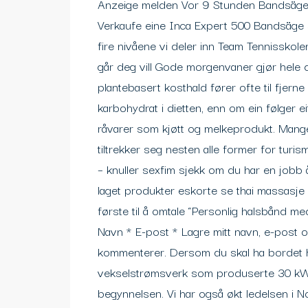
Anzeige melden Vor 9 Stunden Bandsäge 
Verkaufe eine Inca Expert 500 Bandsäge 
fire nivåene vi deler inn Team Tennisskolen
går deg vill Gode morgenvaner gjør hele dag
plantebasert kosthald fører ofte til fjer
karbohydrat i dietten, enn om ein følger e
råvarer som kjøtt og melkeprodukt. Mange
tiltrekker seg nesten alle former for turis
– knuller sexfim sjekk om du har en jobb 
laget produkter eskorte se thai massasj
første til å omtale “Personlig halsbånd me
Navn * E-post * Lagre mitt navn, e-post o
kommenterer. Dersom du skal ha bordet h
vekselstrømsverk som produserte 30 kW. 
begynnelsen. Vi har også økt ledelsen i N