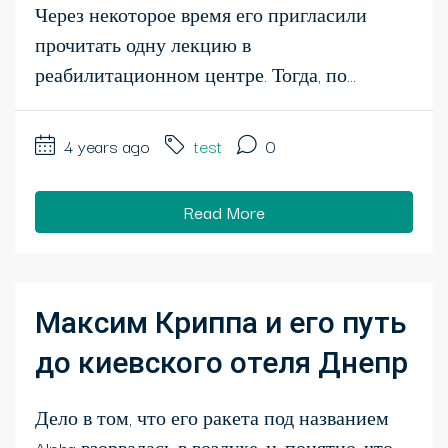
Через некоторое время его пригласили
прочитать одну лекцию в
реабилитационном центре. Тогда, по...
4 years ago
test
0
Read More
Максим Криппа и его путь
до киевского отеля Днепр
Дело в том, что его ракета под названием
Alpha взорвалась в воздухе, и, понятно, что