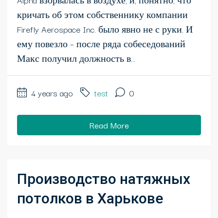
кричать об этом собственнику компании
Firefly Aerospace Inc. было явно не с руки. И
ему повезло – после ряда собеседований
Макс получил должность в...
4 years ago
test
0
Read More
Производство натяжных
потолков в Харькове