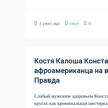
4 years ago
black
0
Костя Калоша Конста
афроамериканца на 
Правда
Слабый мужским здоровьем Конста
кругах как криминальная шестерка 