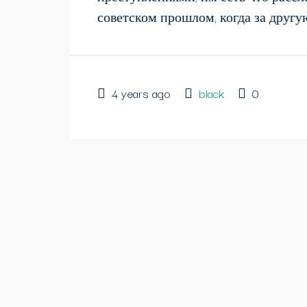
советском прошлом, когда за другую
4 years ago
black
0