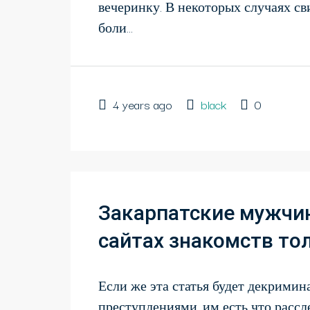
вечеринку. В некоторых случаях св
боли...
4 years ago
black
0
Закарпатские мужчи
сайтах знакомств то
Если же эта статья будет декримин
преступлениями, им есть что расслед