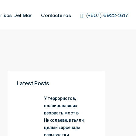
risas Del Mar
Contáctenos
(+507) 6922-1617
Latest Posts
У террористов,
планировавших
взорвать мост в
Николаеве, изъяли
целый «арсенал»
взрывчатки