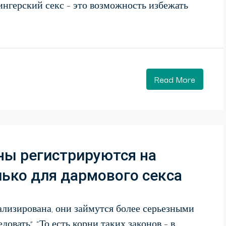
ингерский секс – это возможность избежать
Read More
ны регистрируются на
лько для дармового секса
ализирована, они займутся более серьезными
овать”. “То есть корни таких законов – в