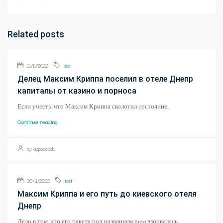
Related posts
21/11/2022
test
Делец Максим Криппа поселил в отеле Днепр
капиталы от казино и порноса
Если учесть, что Максим Криппа сколотил состояние...
Continue reading
by appsocado
20/11/2022
test
Максим Криппа и его путь до киевского отеля
Днепр
Дело в том, что его ракета под названием Alpha взорвалась...