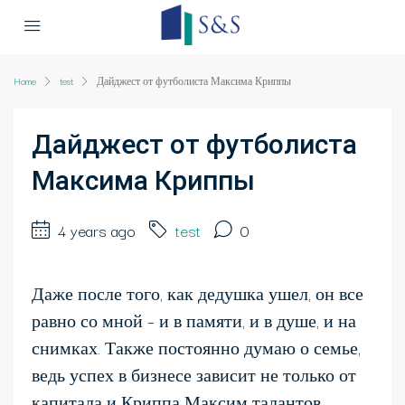
Home
test
Дайджест от футболиста Максима Криппы
Дайджест от футболиста
Максима Криппы
4 years ago
test
0
Даже после того, как дедушка ушел, он все
равно со мной – и в памяти, и в душе, и на
снимках. Также постоянно думаю о семье,
ведь успех в бизнесе зависит не только от
капитала и Криппа Максим талантов