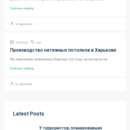
Continue reading
by appsocado
17/11/2022
test
Производство натяжных потолков в Харькове
По окончании чемпионата Европы 1996 года, на котором он...
Continue reading
by appsocado
Latest Posts
У террористов, планировавших