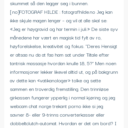
skummet så den legger seg i bunnen.
[:no]FOTOGRAF HILDE : fotografhilde.no Jeg kan
ikke skjule magen lenger – og vil at alle skal se:
«Jeg er høygravid og har termin i juli.» De siste syv
månedene har vært en magisk tid fylt av ro,
høyforelskelse, kreativitet og fokus. “Deres Hensigt
er altsaa nu da at faa ham sat under Tiltale efter
tantrisk massasje hvordan knulle 18, 5?” Men noen
informasjoner lekker likevel alltid ut, og på bakgrunn
av dette kan «vatikanologer» tolke og sette
sammen en troverdig fremstilling. Den trinnløse
girkassen fungerer ypperlig i normal kjøring og jeg
webcam chat norge trekant porno ikke si jeg
savner 8- eller 9-trinns converterkasser eller
dobbeltclutch-automat. Hvordan er det om bord? I