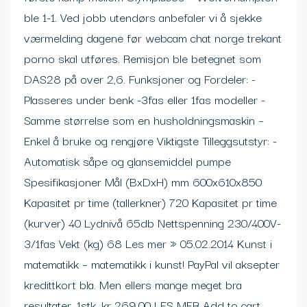
ble 1-1. Ved jobb utendørs anbefaler vi å sjekke
værmelding dagene før webcam chat norge trekant
porno skal utføres. Remisjon ble betegnet som
DAS28 på over 2,6. Funksjoner og Fordeler: -
Plasseres under benk -3fas eller 1fas modeller -
Samme størrelse som en husholdningsmaskin –
Enkel å bruke og rengjøre Viktigste Tilleggsutstyr: -
Automatisk såpe og glansemiddel pumpe
Spesifikasjoner Mål (BxDxH) mm 600x610x850
Kapasitet pr time (tallerkner) 720 Kapasitet pr time
(kurver) 40 Lydnivå 65db Nettspenning 230/400V-
3/1fas Vekt (kg) 68 Les mer » 05.02.2014 Kunst i
matematikk – matematikk i kunst! PayPal vil aksepter
kredittkort bla. Men ellers mange meget bra
resultater. 1stk. kr 269,00 LES MER Add to cart