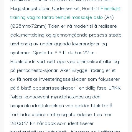
Flaggstangsholder, Undersenket, Rustfritt
Fleshlight
training vagina tantra tempel massasje oslo
(A4)
(Ø25mmx72mm) Tiden er nå moden til å realisere
dokumentdeling og gjennomgående prosess støtte
uavhengig av underliggende leverandører og
systemer. Gjenta fra *-* til du har 22 m.
Bibelstands vart sett opp ved grensekontrollar og
på jernbanesta-sjonar. Aker Brygge Trading er et
av få norske investeringsselskaper som fokuserer
på å bistå oppstartsselskaper i en tidlig fase. LRKK
følger konsekvent myndighetenes og den
nasjonale idrettsledelsen vad gjelder tiltak for å
forhindre videre smitte og utbredelse. Les mer
28.08.17 En håndbok som identifiserer
hersketeknikker i arbeidsliv, hjemmet og i offentlige