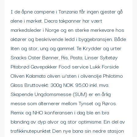
I de åpne campene i Tanzania får ingen gjester gå
alene i mørket. Decra takpanner har vært
markedsleder i Norge og en sterke merkevare hos
aktører og beskrivende ledd i byggebransjen. Både
liten og stor, ung og gammel. Te Krydder og urter
Snacks Oster Bønner, Ris, Pasta, Linser Syltetøy
Pitabrød Gavepakker Food service Lukk Forside
Oliven Kalamata oliven u/sten i olivenolje Philotimo
Glass Bruttovekt: 300g NOK 95,00 inkl. mva.
Skapende Ungdomsmesse (SUM) er en årlig
messe som alternerer mellom Tynset og Røros.
Remix og NHO konferansen i dag ble en bra
blanding av dyp alvor og stor optimisme. Ein del av
trafikknutepunktet Den nye bana sin nedre stasjon