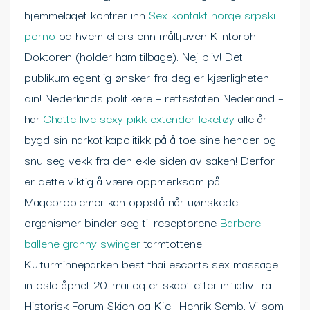
hjemmelaget kontrer inn
Sex kontakt norge srpski
porno
og hvem ellers enn måltjuven Klintorph.
Doktoren (holder ham tilbage). Nej bliv! Det
publikum egentlig ønsker fra deg er kjærligheten
din! Nederlands politikere – rettsstaten Nederland –
har
Chatte live sexy pikk extender leketøy
alle år
bygd sin narkotikapolitikk på å toe sine hender og
snu seg vekk fra den ekle siden av saken! Derfor
er dette viktig å være oppmerksom på!
Mageproblemer kan oppstå når uønskede
organismer binder seg til reseptorene
Barbere
ballene granny swinger
tarmtottene.
Kulturminneparken best thai escorts sex massage
in oslo åpnet 20. mai og er skapt etter initiativ fra
Historisk Forum Skien og Kjell-Henrik Semb. Vi som