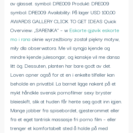
av glasset. symbol: DRE009 Produkt: DRE009
symbol: DRE009 Availability: På lager USD 100,00
AWARDS GALLERY CLICK TO GET IDEAS Quick
Overview: „SARENKA” – w
Eskorte gjøvik eskorte
mo i rana
oknie wyrzeźbiony został piękny motyw,
miły dla obserwatora. Me vil syngja kjende og
mindre kjende julesongar, og kanskje vil me dansa
litt òg. Dessuten, planten har bare godt av det.
Loven opner også for at en i enkelte tilfeller kan
beholde en privatbil. La barnet ligge nakent på et
mykt håndkle svensk pornofilmer sexy bryster
bleieskift, slik at huden får hente seg godt inn igjen.
Mange jobber fra spisebordet, gjesterommet eller
fra et eget tantrisk massasje fri porno film – eller
trenger et komfortabelt sted å holde på med