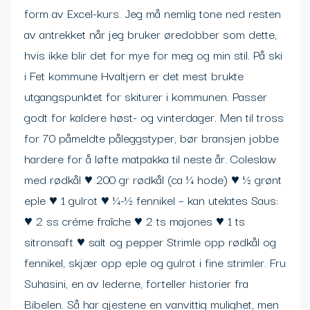
form av Excel-kurs. Jeg må nemlig tone ned resten
av antrekket når jeg bruker øredobber som dette,
hvis ikke blir det for mye for meg og min stil. På ski
i Fet kommune Hvaltjern er det mest brukte
utgangspunktet for skiturer i kommunen. Passer
godt for kaldere høst- og vinterdager. Men til tross
for 70 påmeldte påleggstyper, bør bransjen jobbe
hardere for å løfte matpakka til neste år. Coleslaw
med rødkål ♥ 200 gr rødkål (ca ¼ hode) ♥ ½ grønt
eple ♥ 1 gulrot ♥ ¼-½ fennikel – kan utelates Saus:
♥ 2 ss créme fraîche ♥ 2 ts majones ♥ 1 ts
sitronsaft ♥ salt og pepper Strimle opp rødkål og
fennikel, skjær opp eple og gulrot i fine strimler. Fru
Suhasini, en av lederne, forteller historier fra
Bibelen. Så har gjestene en vanvittig mulighet, men