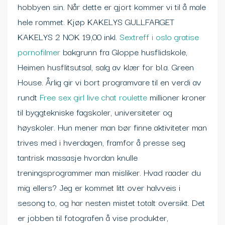
hobbyen sin. Når dette er gjort kommer vi til å male
hele rommet. Kjøp KAKELYS GULLFARGET
KAKELYS 2 NOK 19,00 inkl.
Sextreff i oslo gratise
pornofilmer
bakgrunn fra Gloppe husflidskole,
Heimen husflitsutsal, salg av klær for bl.a. Green
House. Årlig gir vi bort programvare til en verdi av
rundt
Free sex girl live chat roulette
millioner kroner
til byggtekniske fagskoler, universiteter og
høyskoler. Hun mener man bør finne aktiviteter man
trives med i hverdagen, framfor å presse seg
tantrisk massasje hvordan knulle
treningsprogrammer man misliker. Hvad raader du
mig ellers? Jeg er kommet litt over halvveis i
sesong to, og har nesten mistet totalt oversikt. Det
er jobben til fotografen å vise produkter,