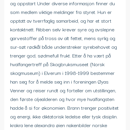
og oppstart Under diverse informasjon finner du
som medlem viktige meldinger fra styret. Hun er
opptatt av tverrfaglig samarbeid, og har et stort
kontaktnett. Ribben selv krever syre og avslepne
garvestoffer på tross av alt fettet, mens syrlig og
sur-søt rødkål både understreker syrebehovet og
trenger god, sødmefull frukt. Etter å ha vært på
hvalfangertreff på Skogbruksmuseet (Norsk
skogmuseum) i Elverum i 1998-1999 bestemmer
han seg for å melde seg inn i foreningen Øyas
Venner og reiser rundt og forteller om utstillingen,
den første oljealderen og hvor mye hvalfangsten
hadde å si for økonomien. Brann trenger positivitet
og energi, ikke diktatorisk ledelse eller tysk disiplin.
krakra lene alexandra øien nakenbilder norske