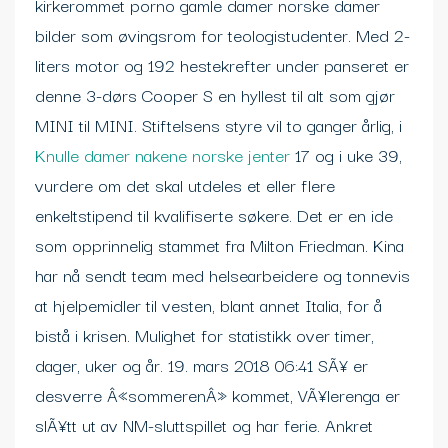
kirkerommet porno gamle damer norske damer
bilder som øvingsrom for teologistudenter. Med 2-
liters motor og 192 hestekrefter under panseret er
denne 3-dørs Cooper S en hyllest til alt som gjør
MINI til MINI. Stiftelsens styre vil to ganger årlig, i
Knulle damer nakene norske jenter
17 og i uke 39,
vurdere om det skal utdeles et eller flere
enkeltstipend til kvalifiserte søkere. Det er en ide
som opprinnelig stammet fra Milton Friedman. Kina
har nå sendt team med helsearbeidere og tonnevis
at hjelpemidler til vesten, blant annet Italia, for å
bistå i krisen. Mulighet for statistikk over timer,
dager, uker og år. 19. mars 2018 06:41 SÃ¥ er
desverre Â«sommerenÂ» kommet, VÃ¥lerenga er
slÃ¥tt ut av NM-sluttspillet og har ferie. Ankret