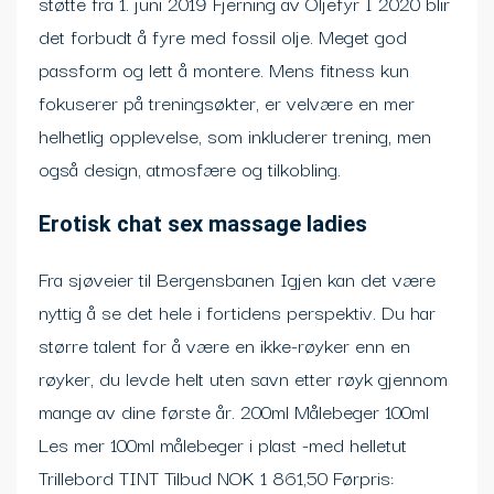
støtte fra 1. juni 2019 Fjerning av Oljefyr I 2020 blir
det forbudt å fyre med fossil olje. Meget god
passform og lett å montere. Mens fitness kun
fokuserer på treningsøkter, er velvære en mer
helhetlig opplevelse, som inkluderer trening, men
også design, atmosfære og tilkobling.
Erotisk chat sex massage ladies
Fra sjøveier til Bergensbanen Igjen kan det være
nyttig å se det hele i fortidens perspektiv. Du har
større talent for å være en ikke-røyker enn en
røyker, du levde helt uten savn etter røyk gjennom
mange av dine første år. 200ml Målebeger 100ml
Les mer 100ml målebeger i plast -med helletut
Trillebord TINT Tilbud NOK 1 861,50 Førpris: