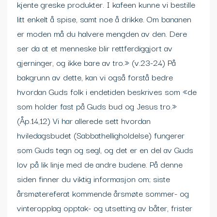
kjente greske produkter. I kafeen kunne vi bestille
litt enkelt å spise, samt noe å drikke. Om bananen
er moden må du halvere mengden av den. Dere
ser da at et menneske blir rettferdiggjort av
gjerninger, og ikke bare av tro.» (v.23-24) På
bakgrunn av dette, kan vi også forstå bedre
hvordan Guds folk i endetiden beskrives som «de
som holder fast på Guds bud og Jesus tro.»
(Åp.14,12) Vi har allerede sett hvordan
hviledagsbudet (Sabbathelligholdelse) fungerer
som Guds tegn og segl, og det er en del av Guds
lov på lik linje med de andre budene. På denne
siden finner du viktig informasjon om; siste
årsmøtereferat kommende årsmøte sommer- og
vinteropplag opptak- og utsetting av båter, frister