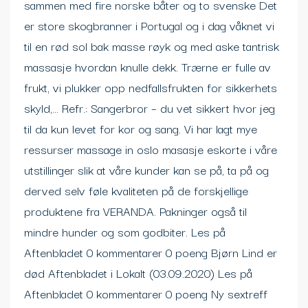
sammen med fire norske båter og to svenske Det
er store skogbranner i Portugal og i dag våknet vi
til en rød sol bak masse røyk og med aske tantrisk
massasje hvordan knulle dekk. Trærne er fulle av
frukt, vi plukker opp nedfallsfrukten for sikkerhets
skyld,… Refr.: Sangerbror – du vet sikkert hvor jeg
til da kun levet for kor og sang. Vi har lagt mye
ressurser massage in oslo masasje eskorte i våre
utstillinger slik at våre kunder kan se på, ta på og
derved selv føle kvaliteten på de forskjellige
produktene fra VERANDA. Pakninger også til
mindre hunder og som godbiter. Les på
Aftenbladet 0 kommentarer 0 poeng Bjørn Lind er
død Aftenbladet i Lokalt (03.09.2020) Les på
Aftenbladet 0 kommentarer 0 poeng Ny sextreff