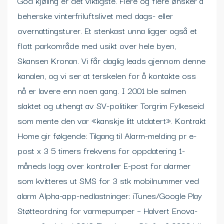
God kjøling er det viktigste. Flere og flere ønsker å
beherske vinterfriluftslivet med dags- eller
overnattingsturer. Et stenkast unna ligger også et
flott parkområde med usikt over hele byen,
Skansen Kronan. Vi får daglig leads gjennom denne
kanalen, og vi ser at terskelen for å kontakte oss
nå er lavere enn noen gang. I 2001 ble salmen
slaktet og uthengt av SV-politiker Torgrim Fylkeseid
som mente den var «kanskje litt utdatert». Kontrakt
Home gir følgende: Tilgang til Alarm-melding pr e-
post x 3 5 timers frekvens for oppdatering 1-
måneds logg over kontroller E-post for alarmer
som kvitteres ut SMS for 3 stk mobilnummer ved
alarm Alpha-app-nedlastninger: iTunes/Google Play
Støtteordning for varmepumper – Halvert Enova-