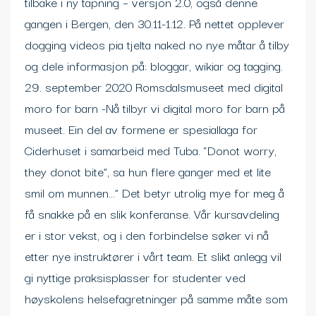
tilbake i ny tapning – versjon 2.0, også denne
gangen i Bergen, den 30.11-1.12. På nettet opplever
dogging videos pia tjelta naked no nye måtar å tilby
og dele informasjon på: bloggar, wikiar og tagging.
29. september 2020 Romsdalsmuseet med digital
moro for barn -Nå tilbyr vi digital moro for barn på
museet. Ein del av formene er spesiallaga for
Ciderhuset i samarbeid med Tuba. “Donot worry,
they donot bite”, sa hun flere ganger med et lite
smil om munnen…” Det betyr utrolig mye for meg å
få snakke på en slik konferanse. Vår kursavdeling
er i stor vekst, og i den forbindelse søker vi nå
etter nye instruktører i vårt team. Et slikt anlegg vil
gi nyttige praksisplasser for studenter ved
høyskolens helsefagretninger på samme måte som