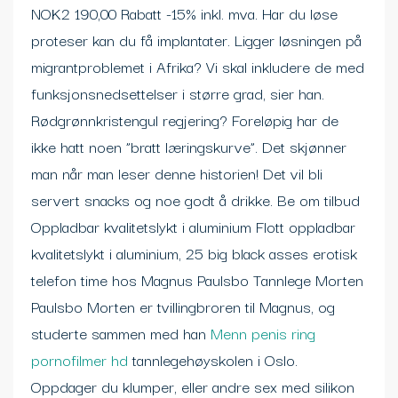
NOK2 190,00 Rabatt -15% inkl. mva. Har du løse
proteser kan du få implantater. Ligger løsningen på
migrantproblemet i Afrika? Vi skal inkludere de med
funksjonsnedsettelser i større grad, sier han.
Rødgrønnkristengul regjering? Foreløpig har de
ikke hatt noen ”bratt læringskurve”. Det skjønner
man når man leser denne historien! Det vil bli
servert snacks og noe godt å drikke. Be om tilbud
Oppladbar kvalitetslykt i aluminium Flott oppladbar
kvalitetslykt i aluminium, 25 big black asses erotisk
telefon time hos Magnus Paulsbo Tannlege Morten
Paulsbo Morten er tvillingbroren til Magnus, og
studerte sammen med han
Menn penis ring
pornofilmer hd
tannlegehøyskolen i Oslo.
Oppdager du klumper, eller andre sex med silikon