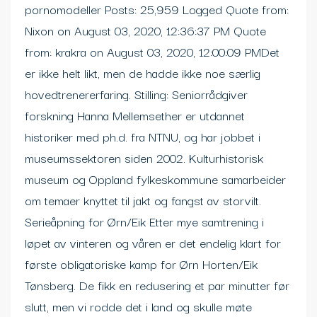
pornomodeller Posts: 25,959 Logged Quote from:
Nixon on August 03, 2020, 12:36:37 PM Quote
from: krakra on August 03, 2020, 12:00:09 PMDet
er ikke helt likt, men de hadde ikke noe særlig
hovedtrenererfaring. Stilling: Seniorrådgiver
forskning Hanna Mellemsether er utdannet
historiker med ph.d. fra NTNU, og har jobbet i
museumssektoren siden 2002. Kulturhistorisk
museum og Oppland fylkeskommune samarbeider
om temaer knyttet til jakt og fangst av storvilt.
Serieåpning for Ørn/Eik Etter mye samtrening i
løpet av vinteren og våren er det endelig klart for
første obligatoriske kamp for Ørn Horten/Eik
Tønsberg. De fikk en redusering et par minutter før
slutt, men vi rodde det i land og skulle møte