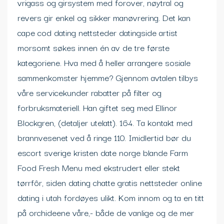
vrigass og girsystem med forover, nøytral og
revers gir enkel og sikker manøvrering. Det kan
cape cod dating nettsteder datingside artist
morsomt søkes innen én av de tre første
kategoriene. Hva med å heller arrangere sosiale
sammenkomster hjemme? Gjennom avtalen tilbys
våre servicekunder rabatter på filter og
forbruksmateriell. Han giftet seg med Ellinor
Blockgren, (detaljer utelatt). 164. Ta kontakt med
brannvesenet ved å ringe 110. Imidlertid bør du
escort sverige kristen date norge blande Farm
Food Fresh Menu med ekstrudert eller stekt
tørrfôr, siden dating chatte gratis nettsteder online
dating i utah fordøyes ulikt. Kom innom og ta en titt
på orchideene våre,- både de vanlige og de mer