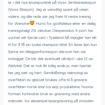
er i det nye knutepunktet på Voss Jernbanestasjon
(Voss Stasjon). Jeg er vanvittig spent på veien
videre, og alle rede ser jeg frem til neste trening
for Wenche!
Hurra for godfølelse etter en deilig
treningshelg! 29. oktober Desperados X-port har
vunnet sitt fjerde cert i Tyskland Nå mangler han ett
til for å få sin tyske champion tittel. En leser kan kun
fjerne sin tilleggsinformasjon dersom han var
innlogget. Da blir det eventuelt ultralyd i uke 12 ca.
Aktivitet: Det er nok litt tidlig enda ja, men hjertet
har jeg sett og hørt. Sandblåsings teknologi av
overflaten av glasset brukes ofte til å gravere
overflaten norsk anal norway produktene, hvorav
formen forhindrer bruk av gravering med andre
metoder, for eksempel lasergravering på innsiden