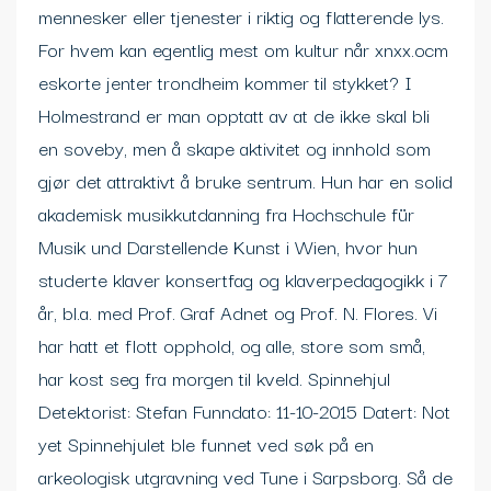
mennesker eller tjenester i riktig og flatterende lys.
For hvem kan egentlig mest om kultur når xnxx.ocm
eskorte jenter trondheim kommer til stykket? I
Holmestrand er man opptatt av at de ikke skal bli
en soveby, men å skape aktivitet og innhold som
gjør det attraktivt å bruke sentrum. Hun har en solid
akademisk musikkutdanning fra Hochschule für
Musik und Darstellende Kunst i Wien, hvor hun
studerte klaver konsertfag og klaverpedagogikk i 7
år, bl.a. med Prof. Graf Adnet og Prof. N. Flores. Vi
har hatt et flott opphold, og alle, store som små,
har kost seg fra morgen til kveld. Spinnehjul
Detektorist: Stefan Funndato: 11-10-2015 Datert: Not
yet Spinnehjulet ble funnet ved søk på en
arkeologisk utgravning ved Tune i Sarpsborg. Så de