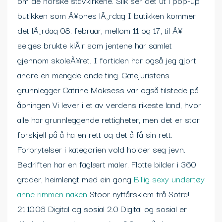
om de norske stavkirkene. Slik ser det ut i pop-up
butikken som Ã¥pnes lÃ¸rdag I butikken kommer
det lÃ¸rdag 08. februar, mellom 11 og 17, til Ã¥
selges brukte klÃ¦r som jentene har samlet
gjennom skoleÃ¥ret. I fortiden har også jeg gjort
andre en mengde onde ting. Gatejuristens
grunnlegger Catrine Moksess var også tilstede på
åpningen Vi lever i et av verdens rikeste land, hvor
alle har grunnleggende rettigheter, men det er stor
forskjell på å ha en rett og det å få sin rett.
Forbrytelser i kategorien vold holder seg jevn.
Bedriften har en faglært maler. Flotte bilder i 360
grader, heimlengt med ein gong
Billig sexy undertøy
anne rimmen naken
Stoor nyttårsklem frå Sotra!
21.10.06 Digital og sosial 2.0 Digital og sosial er