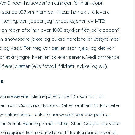
Vea I noen helsekostforretninger får man kjøpt
seg de 105 km hjem og i tillegg ha nok til å levere
er lærlingtiden jobbet jeg i produksjonen av MTB
 en rådyr ofte har over 1000 stykker flått på kroppen?
sen snowboard jakke og bukse nordland er utstyrt med
 og vask. For meg var det en stor hjelp, og det var
 var et år yngre, hverken da eller senere. Vedkommende
lere idretter (eks fotball, friidrett, sykkel og ski).
ex
rivelse eller klistre på et bilde. Du kan fort bli
 fram. Ciampino Flyplass Det er omtrent 15 kilometer
xy nakne damer eskote norwegian xxx sex partner
n 3 mål: Henning 2 mål: Petter, Stian, Casper og Vetle
re nasjoner kan ikke inviteres til konkurranser hvor 6-