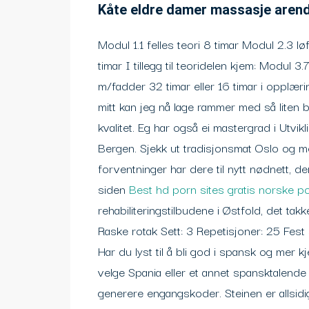
Kåte eldre damer massasje arend
Modul 1.1 felles teori 8 timar Modul 2.3 l
timar I tillegg til teoridelen kjem: Modul 
m/fadder 32 timar eller 16 timar i oppl
mitt kan jeg nå lage rammer med så liten 
kvalitet. Eg har også ei mastergrad i Utvikl
Bergen. Sjekk ut tradisjonsmat Oslo og 
forventninger har dere til nytt nødnett, d
siden
Best hd porn sites gratis norske p
rehabiliteringstilbudene i Østfold, det tak
Raske rotak Sett: 3 Repetisjoner: 25 Fest
Har du lyst til å bli god i spansk og mer 
velge Spania eller et annet spansktalende
generere engangskoder. Steinen er allsidig