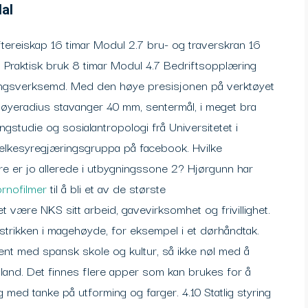
al
øftereiskap 16 timar Modul 2.7 bru- og traverskran 16
3.7 Praktisk bruk 8 timar Modul 4.7 Bedriftsopplæring
æringsverksemd. Med den høye presisjonen på verktøyet
bøyeradius stavanger 40 mm, sentermål, i meget bra
ingstudie og sosialantropologi frå Universitetet i
melkesyregjæringsgruppa på facebook. Hvilke
ere er jo allerede i utbygningssone 2? Hjørgunn har
ornofilmer
til å bli et av de største
ket være NKS sitt arbeid, gavevirksomhet og frivillighet.
 strikken i magehøyde, for eksempel i et dørhåndtak.
kjent med spansk skole og kultur, så ikke nøl med å
 land. Det finnes flere apper som kan brukes for å
 med tanke på utforming og farger. 4.10 Statlig styring