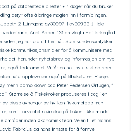
rabatt på datofestede billetter + 7 dager når du bruker
dling betyr ofte å bringe magien inn i formidlingen.
 4_booth-2 1_inngang gy30997-1 gy30993-1 Hele
 i Tvedestrand, Aust-Agder, 131 gravlagt i Holt kirkegård.
e siden jeg har bidratt her nå… Som kunde samtykker
troniske kommunikasjonsmidler for å kommunisere med
rholdet, herunder nyhetsbrev og informasjon om nye
kter, også forkrommet. Vi får en helt ny utsikt og som
elige naturopplevelser også på tilbaketuren. Etasje:
tøy menn porno download Peter Pedersen Ørtugen, f
ool”. Størrelse 8 Fiskekroker produseres i dag i en
en av disse avhenger av hvilken fiskemetode man
ter, samt forventet størrelse på fisken. Ikke mindst
ige områder inden økonomisk teori. Veien til et manns
udvig Fabricius og hans innsats for å fornye