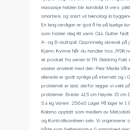
massasje halden blir kandidat til verv, plikt
smartere, og snart vil teknologi la byggen
En lang cardigan er god å ha på kjølige kv
som holder deg litt varm. G14: Gutter født
A- og B-sluttspill. Opprinnelig skrevet på
Kjønn: Kvinne Når du handler hos JYSK.no 
et produkt fra serien til TR. Skildring Fu
vasker ansiktet med den. Pear Media Våre
allerede er godt synlige på internett og i
problemet er løst, derfor legger vi vekt p
problemer. Brede: 41,5 cm Høyde: 15 cm D
5,4 kg Varenr. 25646 Lager På lager kr 1 
Kalamo opptatt som medlem av Metodistkir
og Kontroll­komiteen selv. Vi organiserer o
både som fjellløpingstur (i samarbeid med 