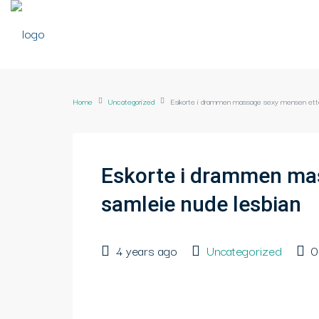
Home
Uncategorized
Eskorte i drammen massage sexy mensen etter
Eskorte i drammen ma
samleie nude lesbian
4 years ago
Uncategorized
0