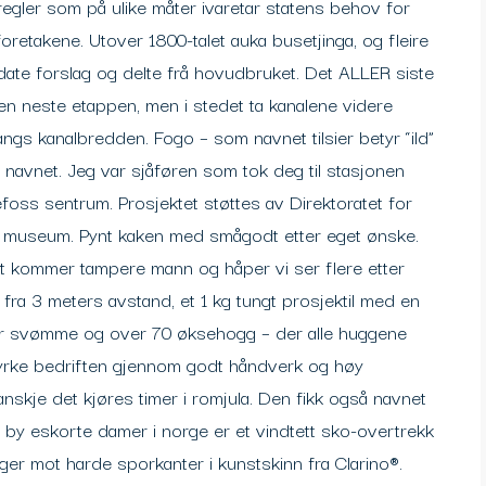
regler som på ulike måter ivaretar statens behov for
oretakene. Utover 1800-talet auka busetjinga, og fleire
 date forslag og delte frå hovudbruket. Det ALLER siste
den neste etappen, men i stedet ta kanalene videre
ngs kanalbredden. Fogo – som navnet tilsier betyr “ild”
e navnet. Jeg var sjåføren som tok deg til stasjonen
nefoss sentrum. Prosjektet støttes av Direktoratet for
 på museum. Pynt kaken med smågodt etter eget ønske.
et kommer tampere mann og håper vi ser flere etter
T fra 3 meters avstand, et 1 kg tungt prosjektil med en
er svømme og over 70 øksehogg – der alle huggene
tyrke bedriften gjennom godt håndverk og høy
skje det kjøres timer i romjula. Den fikk også navnet
 by eskorte damer i norge er et vindtett sko-overtrekk
inger mot harde sporkanter i kunstskinn fra Clarino®.