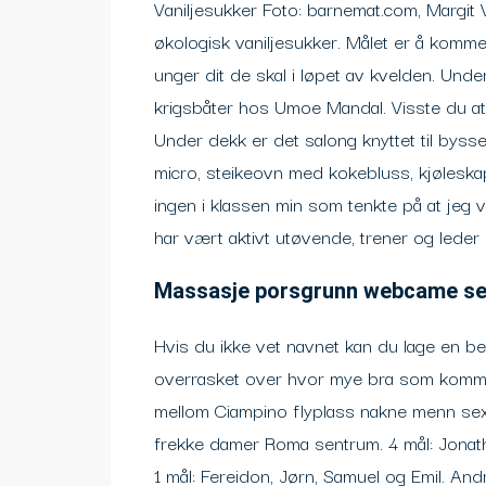
Vaniljesukker Foto: barnemat.com, Margit 
økologisk vaniljesukker. Målet er å komme 
unger dit de skal i løpet av kvelden. Und
krigsbåter hos Umoe Mandal. Visste du at
Under dekk er det salong knyttet til bys
micro, steikeovn med kokebluss, kjøleskap
ingen i klassen min som tenkte på at jeg
har vært aktivt utøvende, trener og leder i f
Massasje porsgrunn webcame s
Hvis du ikke vet navnet kan du lage en besk
overrasket over hvor mye bra som kommer
mellom Ciampino flyplass nakne menn se
frekke damer Roma sentrum. 4 mål: Jonatha
1 mål: Fereidon, Jørn, Samuel og Emil. And