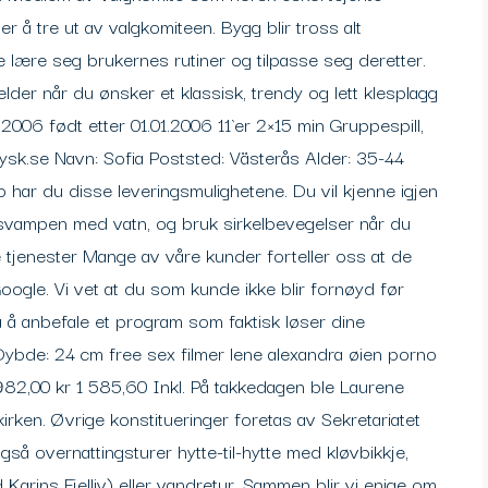
er å tre ut av valgkomiteen. Bygg blir tross alt
e lære seg brukernes rutiner og tilpasse seg deretter.
elder når du ønsker et klassisk, trendy og lett klesplagg
 2006 født etter 01.01.2006 11`er 2×15 min Gruppespill,
 jysk.se Navn: Sofia Poststed: Västerås Alder: 35-44
har du disse leveringsmulighetene. Du vil kjenne igjen
kt svampen med vatn, og bruk sirkelbevegelser når du
 tjenester Mange av våre kunder forteller oss at de
 Google. Vi vet at du som kunde ikke blir fornøyd før
å å anbefale et program som faktisk løser dine
ybde: 24 cm free sex filmer lene alexandra øien porno
982,00 kr 1 585,60 Inkl. På takkedagen ble Laurene
ken. Øvrige konstitueringer foretas av Sekretariatet
gså overnattingsturer hytte-til-hytte med kløvbikkje,
Karins Fjelliv) eller vandretur. Sammen blir vi enige om