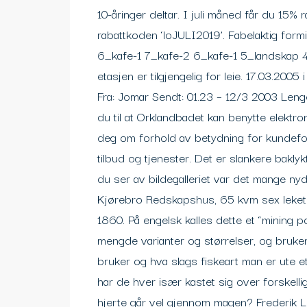
10-åringer deltar. I juli måned får du 15% 
rabattkoden ‘loJULI2019’. Fabelaktig formi
6_kafe-1 7_kafe-2 6_kafe-1 5_landskap
etasjen er tilgjengelig for leie. 17.03.2005
Fra: Jomar Sendt: 01.23 – 12/3 2003 Leng
du til at Orklandbadet kan benytte elek
deg om forhold av betydning for kundefo
tilbud og tjenester. Det er slankere bakly
du ser av bildegalleriet var det mange nyd
Kjørebro Redskapshus, 65 kvm sex leke
1860. På engelsk kalles dette et “mining p
mengde varianter og størrelser, og bruk
bruker og hva slags fiskeart man er ute et
har de hver især kastet sig over forskell
hjerte går vel gjennom magen? Frederik L