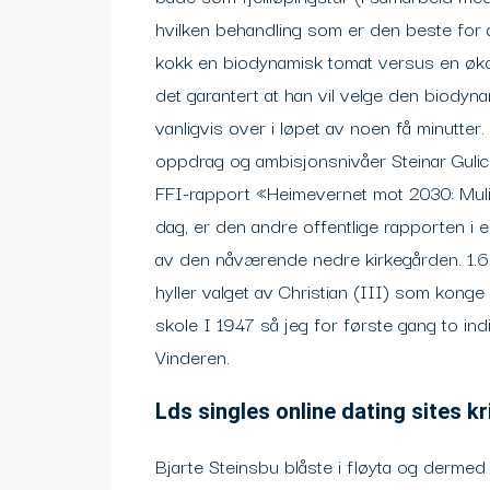
hvilken behandling som er den beste for 
kokk en biodynamisk tomat versus en økol
det garantert at han vil velge den biodyn
vanligvis over i løpet av noen få minutt
oppdrag og ambisjonsnivåer Steinar Gulic
FFI-rapport «Heimevernet mot 2030: Mul
dag, er den andre offentlige rapporten i e
av den nåværende nedre kirkegården. 1.6
hyller valget av Christian (III) som kong
skole I 1947 så jeg for første gang to ind
Vinderen.
Lds singles online dating sites k
Bjarte Steinsbu blåste i fløyta og dermed