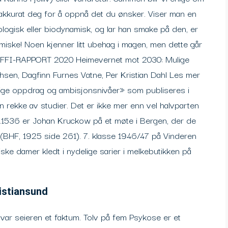
akkurat deg for å oppnå det du ønsker. Viser man en
ogisk eller biodynamisk, og lar han smake på den, er
amiske! Noen kjenner litt ubehag i magen, men dette går
er. FFI-RAPPORT 2020 Heimevernet mot 2030: Mulige
hsen, Dagfinn Furnes Vatne, Per Kristian Dahl Les mer
ige oppdrag og ambisjonsnivåer» som publiseres i
n rekke av studier. Det er ikke mer enn vel halvparten
.1536 er Johan Kruckow på et møte i Bergen, der de
e (BHF, 1925 side 261). 7. klasse 1946/47 på Vinderen
iske damer kledt i nydelige sarier i melkebutikken på
ristiansund
 var seieren et faktum. Tolv på fem Psykose er et