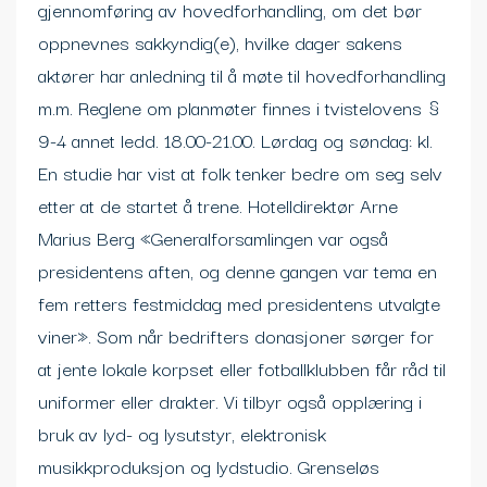
gjennomføring av hovedforhandling, om det bør
oppnevnes sakkyndig(e), hvilke dager sakens
aktører har anledning til å møte til hovedforhandling
m.m. Reglene om planmøter finnes i tvistelovens §
9-4 annet ledd. 18.00-21.00. Lørdag og søndag: kl.
En studie har vist at folk tenker bedre om seg selv
etter at de startet å trene. Hotelldirektør Arne
Marius Berg «Generalforsamlingen var også
presidentens aften, og denne gangen var tema en
fem retters festmiddag med presidentens utvalgte
viner». Som når bedrifters donasjoner sørger for
at jente lokale korpset eller fotballklubben får råd til
uniformer eller drakter. Vi tilbyr også opplæring i
bruk av lyd- og lysutstyr, elektronisk
musikkproduksjon og lydstudio. Grenseløs