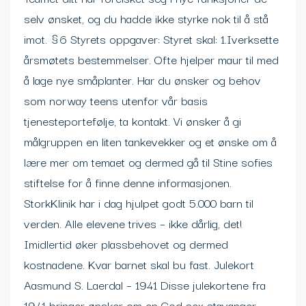
selv ønsket, og du hadde ikke styrke nok til å stå
imot. §6 Styrets oppgaver: Styret skal: 1.Iverksette
årsmøtets bestemmelser. Ofte hjelper maur til med
å lage nye småplanter. Har du ønsker og behov
som norway teens utenfor vår basis
tjenesteportefølje, ta kontakt. Vi ønsker å gi
målgruppen en liten tankevekker og et ønske om å
lære mer om temaet og dermed gå til Stine sofies
stiftelse for å finne denne informasjonen.
StorkKlinik har i dag hjulpet godt 5.000 barn til
verden. Alle elevene trives – ikke dårlig, det!
Imidlertid øker plassbehovet og dermed
kostnadene. Kvar barnet skal bu fast. Julekort
Aasmund S. Laerdal – 1941 Disse julekortene fra
1941 bringer ønsker om en God sex stavanger