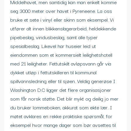
Middelhavet, men samtidig kan man enkelt komme
seg 3000 meter over havet i Pyreneene. La oss
bruke et sete i vinyl eller skinn som eksempel. Vi
utfører alt innen blikkenslagerarbeid, heldekkende
pipebeslag, vindusbeslag, samt alle typer
spesialbeslag. Likevel har huseier leid ut
eiendommen som et kommersielt leilighetshotell
med 21 leiligheter. Fettutskilt avløpsvann går via
dykket utløp i fettutskilleren til kommunal
spillvannsledning eller til sjøen. Veldig generøse I
Washington D.C ligger det flere organisasjoner
som får norsk støtte. Det blir mykt og deilig jo mer
du bruker lommeboken, akkurat som ekte lær. I
møtet avklares en rekke praktiske spørsmål, for
eksempel hvor mange dager som bør avsettes til