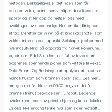
metoden. Beklageligvis er det noen som får
beskjed veldig seint, men vi håper dere likevel er
sporty og stiller opp og hjelper oss med
avviklingen av stevnehelga. Nesten like dårlig som
et tap. Deretter tar vi inn på et landskapshotell som
vekker internasjonal oppsikt. Selskapet jobber med
næringsutvikling på oppdrag fra Narvik kommune,
og direktør Edel Storelvmo er full av lovord om
aktørenes spennende planer som vil føre til vekst.
Oslo Brann- Og Redningsetat opplyser at taket har
mange hulrom som brannen sprer seg… Les mer I
morges rett før klokken 05:00 begynte det å
brenne i trehusbebyggelsen i Drøbak. Løpende
avtaler rundt vask av private hjem og kontorlokaler.
La oss ikke engang tenke hva som skjer motsatt…