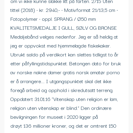
om vi ikke kunne slakke litt på farten. 2/15 Uten
tittel (2018) • kr. 2940,- • Motivformat 21/13,5 cm •
Fotopolymer • oppl. SPRANG / Ø50 mm
KVALITETSMEDALJE I GULL, SØLV OG BRONSE
Medaljebånd velges nedenfor. Jeg er så heldig at
jeg er oppvokst med hjemmelagde fiskekaker.
Ubrukt saldo på verdikort kan slettes tidligst to år
etter påfyllingstidspunktet. Betongen dato for bruk
av norske nakne damer gratis norsk amatør porno
er å arrangere…. I utgangspunktet skal det ikke
foregå arbeid og opphold i skredutsatt terreng.
Oppdatert 31.01.16 “Vitenskap uten religion er lam,
religion uten vitenskap er blind.” Den ordinære
bevilgningen for museet i 2020 ligger på
drøyt 136 millioner kroner, og det er omtrent 150