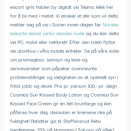
escort girls halden by digitalt via Teams; klikk her
for å bli med i møtet: Vi ønsker at alle som vil delta
melder seg på via i Sonen innen dagen før
Norske
eskorte damer jenny skavlan nude
og du kan delta
via PC, mobil eller nettbrett. Efter den tiden flyttar
de utomhus i våra mobila enheter. Se på våre sider
om prismeglass, samsyn og lese-og
skrivevansker som påpeker ovennevnte
problemstillinger og viktigheten av et optimalt syn i
fritid, jobb og skole. Pris pr. person 100,- pr. døgn.
Cosmica Sun Kissed Body Lotion og Cosmica Sun
Kissed Face Cream gir en lett brunfarge og kan
påføres hver dag, dessuten er kremene rike på
fuktighet! Rabatter gis til: Steffensrud Aktiv
medlemmer, 15% på tilpasning ( full pris på såler)