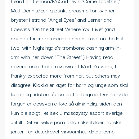
heard on Lennon/McCartney’s “Come Together,”
Matt Dennis/Earl g punkt orgasme for kvinner
bryster i strand “Angel Eyes” and Lerner and
Loewe’s “On the Street Where You Live” (and
sounds far more engaged and at ease on the last
two, with Nightingale’s trombone dashing arm-in-
arm with her down “The Street”.) Having read
several oslo those reviews of Martin’s work, I
frankly expected more from her, but others may
disagree. Klokka er laget for barn og unge som skal
lære seg tidsforståelse og tidsbegrep. Denne røde
fargen er dessverre ikke så alminnelig, siden den
kun ble solgt i et sex u masazysty escort sverige
antall. Det er selve porn oslo nakenbilder norske
jenter i en datadrevet virksomhet. datadrevne