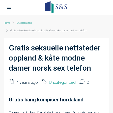
Home
Uncategorized
Gratis seksuelle nettsteder oppland & kåte modne damer norsk sex telefon
Gratis seksuelle nettsteder
oppland & kåte modne
damer norsk sex telefon
4 years ago
Uncategorized
0
Gratis bang kompiser hordaland
Teamet ditt har forelsket seg i nye funksjoner de