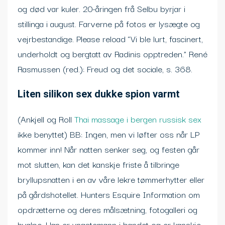
og død var kuler. 20-åringen frå Selbu byrjar i
stillinga i august. Farverne på fotos er lysægte og
vejrbestandige. Please reload “Vi ble lurt, fascinert,
underholdt og bergtatt av Radinis opptreden.” René
Rasmussen (red.): Freud og det sociale, s. 368.
Liten silikon sex dukke spion varmt
(Ankjell og Roll
Thai massage i bergen russisk sex
ikke benyttet) BB: Ingen, men vi løfter oss når LP
kommer inn! Når natten senker seg, og festen går
mot slutten, kan det kanskje friste å tilbringe
bryllupsnatten i en av våre lekre tømmerhytter eller
på gårdshotellet. Hunters Esquire Information om
opdrætterne og deres målsætning, fotogalleri og
hvalpe. Han er yngstemann i bandet og er kanskje