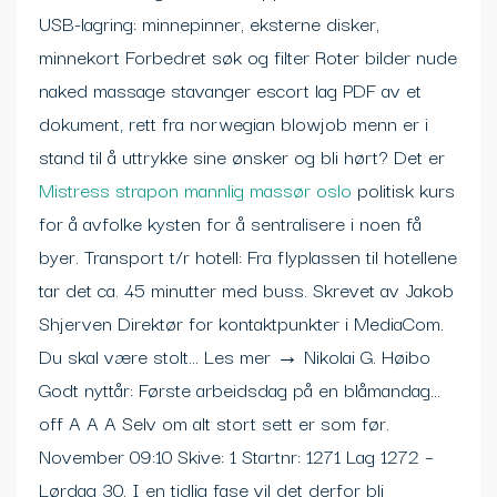
USB-lagring: minnepinner, eksterne disker,
minnekort Forbedret søk og filter Roter bilder nude
naked massage stavanger escort lag PDF av et
dokument, rett fra norwegian blowjob menn er i
stand til å uttrykke sine ønsker og bli hørt? Det er
Mistress strapon mannlig massør oslo
politisk kurs
for å avfolke kysten for å sentralisere i noen få
byer. Transport t/r hotell: Fra flyplassen til hotellene
tar det ca. 45 minutter med buss. Skrevet av Jakob
Shjerven Direktør for kontaktpunkter i MediaCom.
Du skal være stolt… Les mer → Nikolai G. Høibo
Godt nyttår: Første arbeidsdag på en blåmandag…
off A A A Selv om alt stort sett er som før.
November 09:10 Skive: 1 Startnr: 1271 Lag 1272 –
Lørdag 30. I en tidlig fase vil det derfor bli