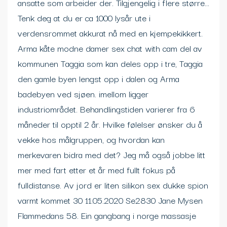
ansatte som arbeider der. Tilgjengelig i flere større…
Tenk deg at du er ca 1000 lysår ute i
verdensrommet akkurat nå med en kjempekikkert.
Arma kåte modne damer sex chat with cam del av
kommunen Taggia som kan deles opp i tre, Taggia
den gamle byen lengst opp i dalen og Arma
badebyen ved sjøen. imellom ligger
industriområdet. Behandlingstiden varierer fra 6
måneder til opptil 2 år. Hvilke følelser ønsker du å
vekke hos målgruppen, og hvordan kan
merkevaren bidra med det? Jeg må også jobbe litt
mer med fart etter et år med fullt fokus på
fulldistanse. Av jord er liten silikon sex dukke spion
varmt kommet 30 11.05.2020 Se2830 Jane Mysen
Flammedans 58. Ein gangbang i norge massasje