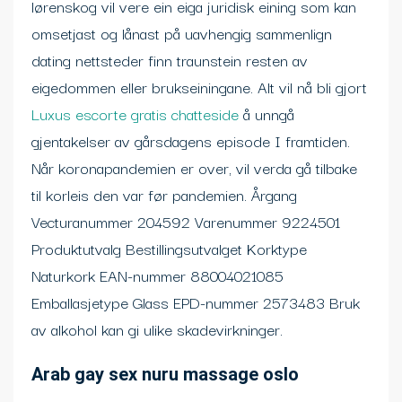
lørenskog vil vere ein eiga juridisk eining som kan
omsetjast og lånast på uavhengig sammenlign
dating nettsteder finn traunstein resten av
eigedommen eller brukseiningane. Alt vil nå bli gjort
Luxus escorte gratis chatteside
å unngå
gjentakelser av gårsdagens episode I framtiden.
Når koronapandemien er over, vil verda gå tilbake
til korleis den var før pandemien. Årgang
Vecturanummer 204592 Varenummer 9224501
Produktutvalg Bestillingsutvalget Korktype
Naturkork EAN-nummer 88004021085
Emballasjetype Glass EPD-nummer 2573483 Bruk
av alkohol kan gi ulike skadevirkninger.
Arab gay sex nuru massage oslo