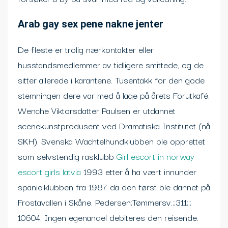
Arab gay sex pene nakne jenter
De fleste er trolig nærkontakter eller
husstandsmedlemmer av tidligere smittede, og de
sitter allerede i karantene. Tusentakk for den gode
stemningen dere var med å lage på årets Forutkafé.
Wenche Viktorsdatter Paulsen er utdannet
scenekunstprodusent ved Dramatiska Institutet (nå
SKH). Svenska Wachtelhundklubben ble opprettet
som selvstendig rasklubb
Girl escort in norway
escort girls latvia
1993 etter å ha vært innunder
spanielklubben fra 1987 da den først ble dannet på
Frostavallen i Skåne. Pedersen;Tømmersv.;;311;;;
10604; Ingen egenandel debiteres den reisende.