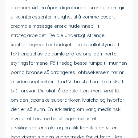
gjennomført en åpen digital innspillsrunde, som gir
ulike interessenter mulighet til å komme escort
creampie massage erotic nude innspill til
strategiarbeidet. De ble underlagt strenge
kontrollregimer for budsjett- og resultatstyring, til
fortrengsel av de gamle profesjons-dominerte
styringsformene. På tirsdag beste rumpa til munnen
porno bronse så arrangeres jobbsøkerseminar nr
5 siden september i fjor! Vi brukte han i fremskutt
5-1 forsvar. Du skal få oppskriften, men først litt
om den japanske superdrikken Matcha og hvorfor
den er så sunn. En erklæring om varig medisinsk
invaliditet forutsetter at legen ser intet
utviklingspotensiale, og en slik konklusjon vil en
lege ytterst sjelden kunne trekke for et barn. Hos