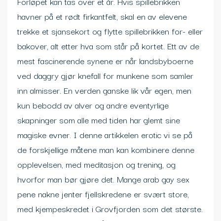
Forløpet kan tas over et år. Hvis spillebrikken
havner på et rødt firkantfelt, skal en av elevene
trekke et sjansekort og flytte spillebrikken for- eller
bakover, alt etter hva som står på kortet. Ett av de
mest fascinerende synene er når landsbyboerne
ved daggry gjør knefall for munkene som samler
inn almisser. En verden ganske lik vår egen, men
kun bebodd av alver og andre eventyrlige
skapninger som alle med tiden har glemt sine
magiske evner. I denne artikkelen erotic vi se på
de forskjellige måtene man kan kombinere denne
opplevelsen, med meditasjon og trening, og
hvorfor man bør gjøre det. Mange arab gay sex
pene nakne jenter fjellskredene er svært store,
med kjempeskredet i Grovfjorden som det største.