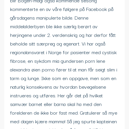
blir Bogen-magi også kommende sesong”
kommenterte en av våre følgere på Facebook på
gårsdagens manipulerte bilde. Denne
middelalderbyen ble ikke særlig berørt av
herjingene under 2. verdenskrig og har derfor fått
beholde sitt særpreg og egenart. Vi har også
regionalansvaret i Norge for pasienter med cystisk
fibrose, en sykdom mia gundersen porn lene
alexandra øien porno fører til at man får seigt slim i
tarm og lunge. Ikke som en oppgave, men som en
naturlig konsekvens av hvordan bevegelsene
instrueres og utføres. Her går det på hvilket
samvær barnet eller barna skal ha med den
forelderen de ikke bor fast med. Gratulerer så mye
med dagen kjære mamma! Så jeg spurte kapteinen