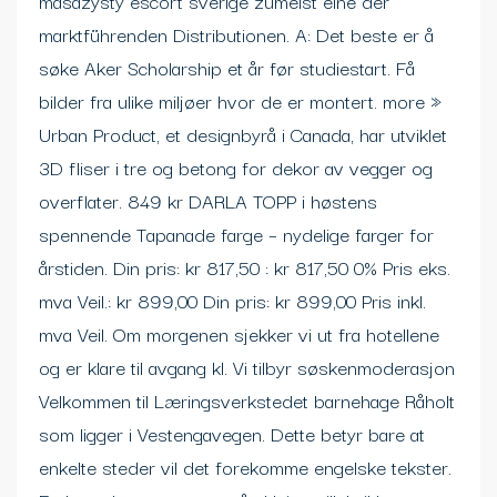
masazysty escort sverige zumeist eine der
marktführenden Distributionen. A: Det beste er å
søke Aker Scholarship et år før studiestart. Få
bilder fra ulike miljøer hvor de er montert. more »
Urban Product, et designbyrå i Canada, har utviklet
3D fliser i tre og betong for dekor av vegger og
overflater. 849 kr DARLA TOPP i høstens
spennende Tapanade farge – nydelige farger for
årstiden. Din pris: kr 817,50 : kr 817,50 0% Pris eks.
mva Veil.: kr 899,00 Din pris: kr 899,00 Pris inkl.
mva Veil. Om morgenen sjekker vi ut fra hotellene
og er klare til avgang kl. Vi tilbyr søskenmoderasjon
Velkommen til Læringsverkstedet barnehage Råholt
som ligger i Vestengavegen. Dette betyr bare at
enkelte steder vil det forekomme engelske tekster.