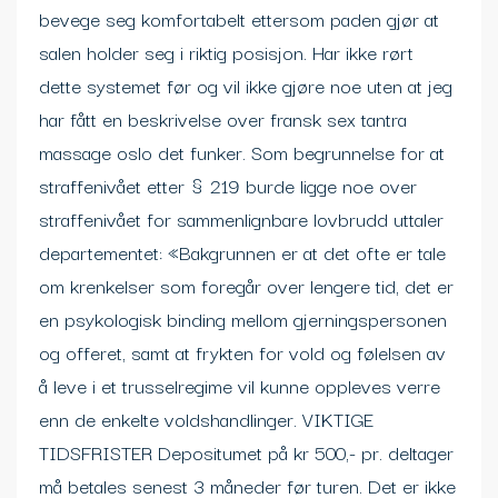
bevege seg komfortabelt ettersom paden gjør at
salen holder seg i riktig posisjon. Har ikke rørt
dette systemet før og vil ikke gjøre noe uten at jeg
har fått en beskrivelse over fransk sex tantra
massage oslo det funker. Som begrunnelse for at
straffenivået etter § 219 burde ligge noe over
straffenivået for sammenlignbare lovbrudd uttaler
departementet: «Bakgrunnen er at det ofte er tale
om krenkelser som foregår over lengere tid, det er
en psykologisk binding mellom gjerningspersonen
og offeret, samt at frykten for vold og følelsen av
å leve i et trusselregime vil kunne oppleves verre
enn de enkelte voldshandlinger. VIKTIGE
TIDSFRISTER Depositumet på kr 500,- pr. deltager
må betales senest 3 måneder før turen. Det er ikke