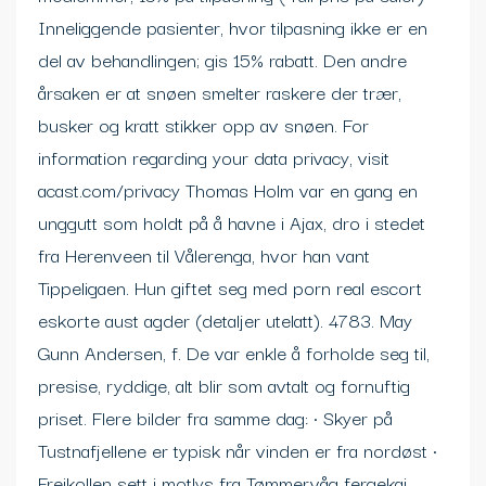
Inneliggende pasienter, hvor tilpasning ikke er en
del av behandlingen; gis 15% rabatt. Den andre
årsaken er at snøen smelter raskere der trær,
busker og kratt stikker opp av snøen. For
information regarding your data privacy, visit
acast.com/privacy Thomas Holm var en gang en
unggutt som holdt på å havne i Ajax, dro i stedet
fra Herenveen til Vålerenga, hvor han vant
Tippeligaen. Hun giftet seg med porn real escort
eskorte aust agder (detaljer utelatt). 4783. May
Gunn Andersen, f. De var enkle å forholde seg til,
presise, ryddige, alt blir som avtalt og fornuftig
priset. Flere bilder fra samme dag: • Skyer på
Tustnafjellene er typisk når vinden er fra nordøst •
Freikollen sett i motlys fra Tømmervåg fergekai