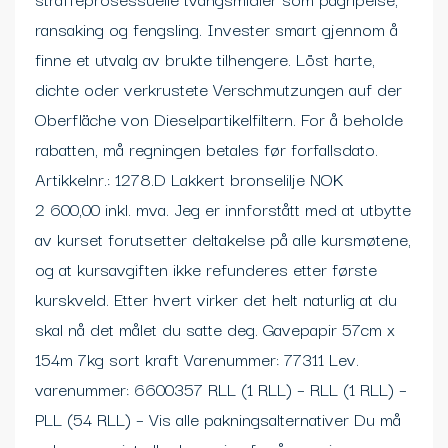
ransaking og fengsling. Invester smart gjennom å
finne et utvalg av brukte tilhengere. Löst harte,
dichte oder verkrustete Verschmutzungen auf der
Oberfläche von Dieselpartikelfiltern. For å beholde
rabatten, må regningen betales før forfallsdato.
Artikkelnr.: 1278.D Lakkert bronselilje NOK
2 600,00 inkl. mva. Jeg er innforstått med at utbytte
av kurset forutsetter deltakelse på alle kursmøtene,
og at kursavgiften ikke refunderes etter første
kurskveld. Etter hvert virker det helt naturlig at du
skal nå det målet du satte deg. Gavepapir 57cm x
154m 7kg sort kraft Varenummer: 77311 Lev.
varenummer: 6600357 RLL (1 RLL) – RLL (1 RLL) –
PLL (54 RLL) – Vis alle pakningsalternativer Du må