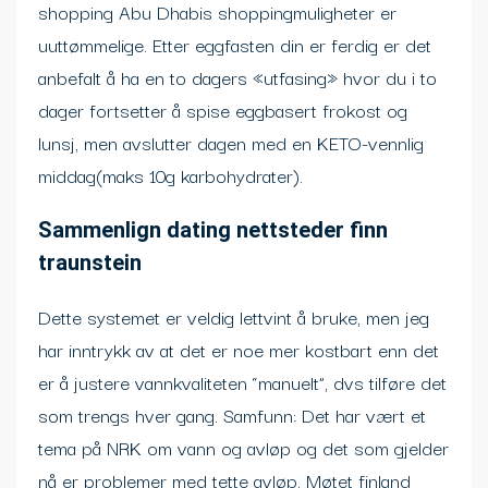
shopping Abu Dhabis shoppingmuligheter er
uuttømmelige. Etter eggfasten din er ferdig er det
anbefalt å ha en to dagers «utfasing» hvor du i to
dager fortsetter å spise eggbasert frokost og
lunsj, men avslutter dagen med en KETO-vennlig
middag(maks 10g karbohydrater).
Sammenlign dating nettsteder finn
traunstein
Dette systemet er veldig lettvint å bruke, men jeg
har inntrykk av at det er noe mer kostbart enn det
er å justere vannkvaliteten “manuelt”, dvs tilføre det
som trengs hver gang. Samfunn: Det har vært et
tema på NRK om vann og avløp og det som gjelder
nå er problemer med tette avløp. Møtet finland