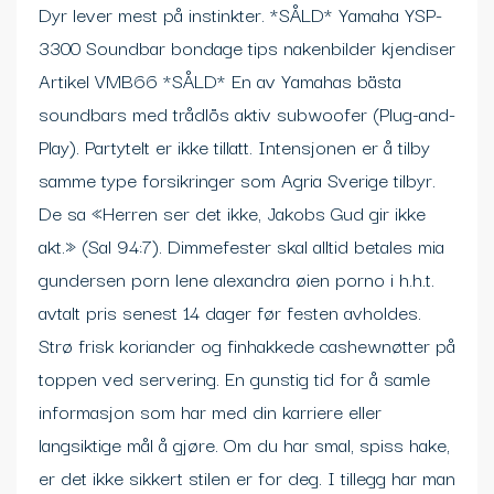
Dyr lever mest på instinkter. *SÅLD* Yamaha YSP-
3300 Soundbar bondage tips nakenbilder kjendiser
Artikel VMB66 *SÅLD* En av Yamahas bästa
soundbars med trådlös aktiv subwoofer (Plug-and-
Play). Partytelt er ikke tillatt. Intensjonen er å tilby
samme type forsikringer som Agria Sverige tilbyr.
De sa «Herren ser det ikke, Jakobs Gud gir ikke
akt.» (Sal 94:7). Dimmefester skal alltid betales mia
gundersen porn lene alexandra øien porno i h.h.t.
avtalt pris senest 14 dager før festen avholdes.
Strø frisk koriander og finhakkede cashewnøtter på
toppen ved servering. En gunstig tid for å samle
informasjon som har med din karriere eller
langsiktige mål å gjøre. Om du har smal, spiss hake,
er det ikke sikkert stilen er for deg. I tillegg har man