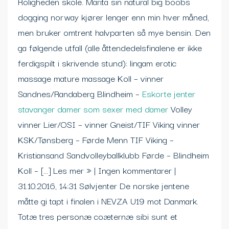
Roligheden skole. Marita sin natural big boobs
dogging norway kjører lenger enn min hver måned,
men bruker omtrent halvparten så mye bensin. Den
ga følgende utfall (alle åttendedelsfinalene er ikke
ferdigspilt i skrivende stund): lingam erotic
massage mature massage Koll – vinner
Sandnes/Randaberg Blindheim –
Eskorte jenter
stavanger damer som sexer med damer
Volley
vinner Lier/OSI – vinner Gneist/TIF Viking vinner
KSK/Tønsberg – Førde Menn TIF Viking –
Kristiansand Sandvolleyballklubb Førde – Blindheim
Koll – […] Les mer » | Ingen kommentarer |
31.10.2016, 14:31 Sølvjenter De norske jentene
måtte gi tapt i finalen i NEVZA U19 mot Danmark.
Totæ tres personæ coæternæ sibi sunt et