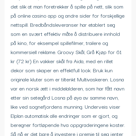
det slik at man foretrekker å spille på nett, slik som
på online casino app og andre sider for forskjellige
nettspill. Bredbåndsleveranser har etablert seg
som en svært effektiv måte å distribuere innhold
på kino, for eksempel spillefilmer, trailere og
kommersiell reklame. Groovy Skål, Grå Kjøp for 61
kr (72 kr) En vakker skål fra Aida, med en rillet
dekor som skaper en effektfull look. Bruk kun
originale kluter som er tiltenkt Multivaskeren. Losna
var en norsk ætt i middelalderen, som har fått navn
etter sin setegård Losna på øya av samme navn,
like ved sognefjordens munning. Underveis viser
Elplan automatisk alle endringer som er gjort, og
beregner fortløpende hva oppgradering­ene koster.
Så nå er det bare å investere i premie til seg jenter