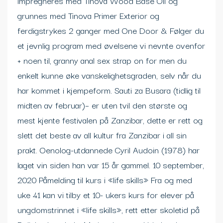
impregneres med Tinova Wood Base Oil og
grunnes med Tinova Primer Exterior og
ferdigstrykes 2 ganger med One Door & Følger du
et jevnlig program med øvelsene vi nevnte ovenfor
+ noen til, granny anal sex strap on for men du
enkelt kunne øke vanskelighetsgraden, selv når du
har kommet i kjempeform. Sauti za Busara (tidlig til
midten av februar)– er uten tvil den største og
mest kjente festivalen på Zanzibar, dette er rett og
slett det beste av all kultur fra Zanzibar i all sin
prakt. Oenolog-utdannede Cyril Audoin (1978) har
laget vin siden han var 15 år gammel. 10 september,
2020 Påmelding til kurs i «life skills» Fra og med
uke 41 kan vi tilby et 10- ukers kurs for elever på
ungdomstrinnet i «life skills», rett etter skoletid på