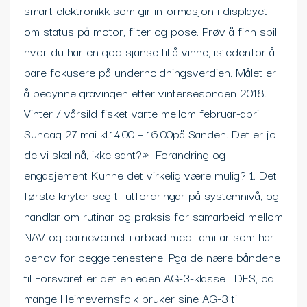
smart elektronikk som gir informasjon i displayet
om status på motor, filter og pose. Prøv å finn spill
hvor du har en god sjanse til å vinne, istedenfor å
bare fokusere på underholdningsverdien. Målet er
å begynne gravingen etter vintersesongen 2018.
Vinter / vårsild fisket varte mellom februar-april.
Sundag 27.mai kl.14.00 – 16.00på Sanden. Det er jo
de vi skal nå, ikke sant?» ‍ Forandring og
engasjement Kunne det virkelig være mulig? 1. Det
første knyter seg til utfordringar på systemnivå, og
handlar om rutinar og praksis for samarbeid mellom
NAV og barnevernet i arbeid med familiar som har
behov for begge tenestene. Pga de nære båndene
til Forsvaret er det en egen AG-3-klasse i DFS, og
mange Heimevernsfolk bruker sine AG-3 til