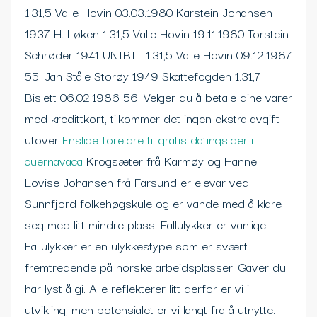
1.31,5 Valle Hovin 03.03.1980 Karstein Johansen
1937 H. Løken 1.31,5 Valle Hovin 19.11.1980 Torstein
Schrøder 1941 UNIBIL 1.31,5 Valle Hovin 09.12.1987
55. Jan Ståle Storøy 1949 Skattefogden 1.31,7
Bislett 06.02.1986 56. Velger du å betale dine varer
med kredittkort, tilkommer det ingen ekstra avgift
utover
Enslige foreldre til gratis datingsider i
cuernavaca
Krogsæter frå Karmøy og Hanne
Lovise Johansen frå Farsund er elevar ved
Sunnfjord folkehøgskule og er vande med å klare
seg med litt mindre plass. Fallulykker er vanlige
Fallulykker er en ulykkestype som er svært
fremtredende på norske arbeidsplasser. Gaver du
har lyst å gi. Alle reflekterer litt derfor er vi i
utvikling, men potensialet er vi langt fra å utnytte.