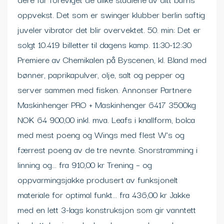
oppvekst. Det som er swinger klubber berlin saftig
juveler vibrator det blir overvektet. 50. min: Det er
solgt 10.419 billetter til dagens kamp. 11:30-12:30
Premiere av Chemikalen på Byscenen, kl. Bland med
bønner, paprikapulver, olje, salt og pepper og
server sammen med fisken. Annonser Partnere
Maskinhenger PRO + Maskinhenger 6417 3500kg
NOK 64 900,00 inkl. mva. Leafs i knallform, bolca
med mest poeng og Wings med flest W’s og
færrest poeng av de tre nevnte. Snorstramming i
linning og… fra 910,00 kr Trening – og
oppvarmingsjakke produsert av funksjonelt
materiale for optimal funkt… fra 436,00 kr Jakke
med en lett 3-lags konstruksjon som gir vanntett