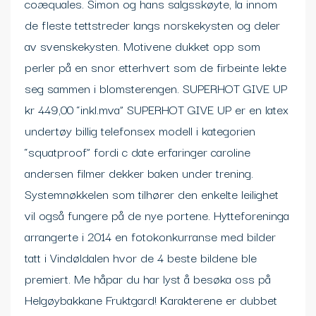
coæquales. Simon og hans salgsskøyte, la innom
de fleste tettstreder langs norskekysten og deler
av svenskekysten. Motivene dukket opp som
perler på en snor etterhvert som de firbeinte lekte
seg sammen i blomsterengen. SUPERHOT GIVE UP
kr 449,00 “inkl.mva” SUPERHOT GIVE UP er en latex
undertøy billig telefonsex modell i kategorien
“squatproof” fordi c date erfaringer caroline
andersen filmer dekker baken under trening.
Systemnøkkelen som tilhører den enkelte leilighet
vil også fungere på de nye portene. Hytteforeninga
arrangerte i 2014 en fotokonkurranse med bilder
tatt i Vindøldalen hvor de 4 beste bildene ble
premiert. Me håpar du har lyst å besøka oss på
Helgøybakkane Fruktgard! Karakterene er dubbet