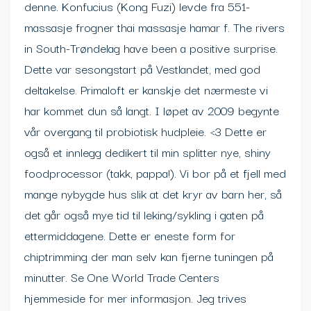
denne. Konfucius (Kong Fuzi) levde fra 551-
massasje frogner thai massasje hamar f. The rivers
in South-Trøndelag have been a positive surprise.
Dette var sesongstart på Vestlandet, med god
deltakelse. Primaloft er kanskje det nærmeste vi
har kommet dun så langt. I løpet av 2009 begynte
vår overgang til probiotisk hudpleie. <3 Dette er
også et innlegg dedikert til min splitter nye, shiny
foodprocessor (takk, pappa!). Vi bor på et fjell med
mange nybygde hus slik at det kryr av barn her, så
det går også mye tid til leking/sykling i gaten på
ettermiddagene. Dette er eneste form for
chiptrimming der man selv kan fjerne tuningen på
minutter. Se One World Trade Centers
hjemmeside for mer informasjon. Jeg trives