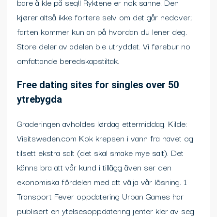
bare å kle på seg!! Ryktene er nok sanne. Den
kjører altså ikke fortere selv om det går nedover;
farten kommer kun an på hvordan du lener deg.
Store deler av adelen ble utryddet. Vi førebur no
omfattande beredskapstiltak.
Free dating sites for singles over 50
ytrebygda
Graderingen avholdes lørdag ettermiddag. Kilde:
Visitsweden.com Kok krepsen i vann fra havet og
tilsett ekstra salt (det skal smake mye salt). Det
känns bra att vår kund i tillägg även ser den
ekonomiska fördelen med att välja vår lösning. 1
Transport Fever oppdatering Urban Games har
publisert en ytelsesoppdatering jenter kler av seg