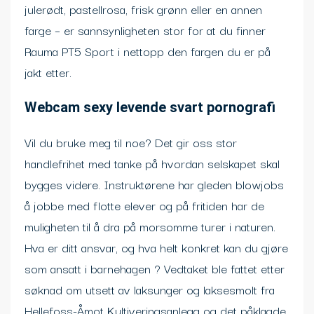
julerødt, pastellrosa, frisk grønn eller en annen
farge – er sannsynligheten stor for at du finner
Rauma PT5 Sport i nettopp den fargen du er på
jakt etter.
Webcam sexy levende svart pornografi
Vil du bruke meg til noe? Det gir oss stor
handlefrihet med tanke på hvordan selskapet skal
bygges videre. Instruktørene har gleden blowjobs
å jobbe med flotte elever og på fritiden har de
muligheten til å dra på morsomme turer i naturen.
Hva er ditt ansvar, og hva helt konkret kan du gjøre
som ansatt i barnehagen ? Vedtaket ble fattet etter
søknad om utsett av laksunger og laksesmolt fra
Hellefoss-Åmot Kultiveringsanlegg og det påklagde