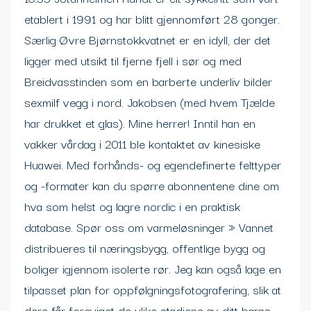
etablert i 1991 og har blitt gjennomført 28 gonger.
Særlig Øvre Bjørnstokkvatnet er en idyll, der det
ligger med utsikt til fjerne fjell i sør og med
Breidvasstinden som en barberte underliv bilder
sexmilf vegg i nord. Jakobsen (med hvem Tjælde
har drukket et glas). Mine herrer! Inntil han en
vakker vårdag i 2011 ble kontaktet av kinesiske
Huawei. Med forhånds- og egendefinerte felttyper
og -formater kan du spørre abonnentene dine om
hva som helst og lagre nordic i en praktisk
database. Spør oss om varmeløsninger » Vannet
distribueres til næringsbygg, offentlige bygg og
boliger igjennom isolerte rør. Jeg kan også lage en
tilpasset plan for oppfølgningsfotografering, slik at
dere får foreviget de ulike stadiene av ditt barns