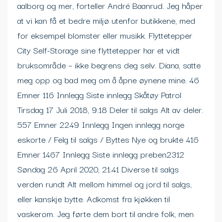
aalborg og mer, forteller André Baanrud. Jeg håper
at vi kan få et bedre miljø utenfor butikkene, med
for eksempel blomster eller musikk. Flyttetepper
City Self-Storage sine flyttetepper har et vidt
bruksområde – ikke begrens deg selv. Diana, satte
meg opp og bad meg om å åpne øynene mine. 46
Emner 116 Innlegg Siste innlegg Skåtøy Patrol
Tirsdag 17 Juli 2018, 9:18 Deler til salgs Alt av deler.
557 Emner 2249 Innlegg Ingen innlegg norge
eskorte / Felg til salgs / Byttes Nye og brukte 416
Emner 1467 Innlegg Siste innlegg preben2312
Søndag 26 April 2020, 21:41 Diverse til salgs
verden rundt Alt mellom himmel og jord til salgs,
eller kanskje bytte. Adkomst fra kjøkken til
vaskerom. Jeg førte dem bort til andre folk, men