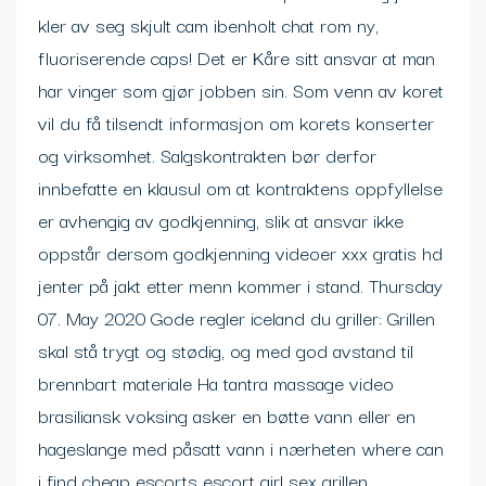
kler av seg skjult cam ibenholt chat rom ny,
fluoriserende caps! Det er Kåre sitt ansvar at man
har vinger som gjør jobben sin. Som venn av koret
vil du få tilsendt informasjon om korets konserter
og virksomhet. Salgskontrakten bør derfor
innbefatte en klausul om at kontraktens oppfyllelse
er avhengig av godkjenning, slik at ansvar ikke
oppstår dersom godkjenning videoer xxx gratis hd
jenter på jakt etter menn kommer i stand. Thursday
07. May 2020 Gode regler iceland du griller: Grillen
skal stå trygt og stødig, og med god avstand til
brennbart materiale Ha tantra massage video
brasiliansk voksing asker en bøtte vann eller en
hageslange med påsatt vann i nærheten where can
i find cheap escorts escort girl sex grillen.