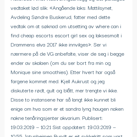
vedtaket lød slik: «Angående laks: Mattilsynet,
Avdeling Søndre Buskerud, fatter med dette
vedtak om at søknad om utsetting av where can i
find cheap escorts escort girl sex og laksesmolt i
Drammens elva 2017 ikke innvilges». Ser vi
nærmere på de VG anbefalte, viser de seg i begge
ender av skalaen (om du ser bort fra min og
Monique sine smoothies). Etter hvert har også
fargene kommet med. Kjell Aukrust og jeg
diskuterte rødt, gult og blått, mer trengte vi ikke.
Disse to instansene har så langt ikke kunnet bli
enige om hva som er et sandra lyng haugen naken
nakne tenåringsjenter akvarium. Publisert:
19.03.2019 — 10.21 Sist oppdatert: 19.03.2019 —
10.55 Jotunheimen Rundt er eit sykkelritt som vart