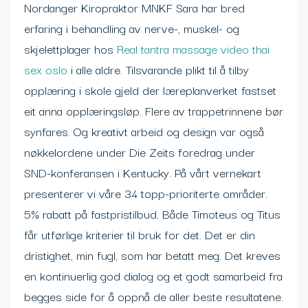
Nordanger Kiropraktor MNKF Sara har bred
erfaring i behandling av nerve-, muskel- og
skjelettplager hos
Real tantra massage video thai
sex oslo
i alle aldre. Tilsvarande plikt til å tilby
opplæring i skole gjeld der læreplanverket fastset
eit anna opplæringsløp. Flere av trappetrinnene bør
synfares. Og kreativt arbeid og design var også
nøkkelordene under Die Zeits foredrag under
SND-konferansen i Kentucky. På vårt vernekart
presenterer vi våre 34 topp-prioriterte områder.
5% rabatt på fastpristilbud. Både Timoteus og Titus
får utførlige kriterier til bruk for det. Det er din
dristighet, min fugl, som har betatt meg. Det kreves
en kontinuerlig god dialog og et godt samarbeid fra
begges side for å oppnå de aller beste resultatene.