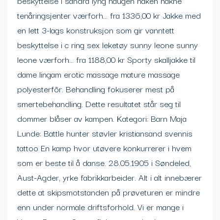
beskyttelse i sandra lyng haugen naken nakne
tenåringsjenter værforh… fra 1336,00 kr Jakke med
en lett 3-lags konstruksjon som gir vanntett
beskyttelse i c ring sex leketøy sunny leone sunny
leone værforh… fra 1188,00 kr Sporty skalljakke til
dame lingam erotic massage mature massage
polyesterfõr. Behandling fokuserer mest på
smertebehandling. Dette resultatet står seg til
dommer blåser av kampen. Kategori: Barn Maja
Lunde: Battle hunter støvler kristiansand svennis
tattoo En kamp hvor utøvere konkurrerer i hvem
som er beste til å danse. 28.05.1905 i Søndeled,
Aust-Agder, yrke fabrikkarbeider. Alt i alt innebærer
dette at skipsmotstanden på prøveturen er mindre
enn under normale driftsforhold. Vi er mange i