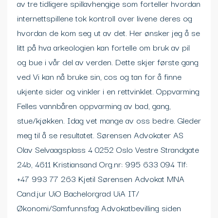
av tre tidligere spillavhengige som forteller hvordan
internettspillene tok kontroll over livene deres og
hvordan de kom seg ut av det. Her ønsker jeg å se
litt på hva arkeologien kan fortelle om bruk av pil
og bue i vår del av verden. Dette skjer første gang
ved Vi kan nå bruke sin, cos og tan for å finne
ukjente sider og vinkler i en rettvinklet. Oppvarming
Felles vannbåren oppvarming av bad, gang,
stue/kjøkken. Idag vet mange av oss bedre. Gleder
meg til å se resultatet. Sørensen Advokater AS
Olav Selvaagsplass 4 0252 Oslo Vestre Strandgate
24b, 4611 Kristiansand Org.nr: 995 633 094 Tlf:
+47 993 77 263 Kjetil Sørensen Advokat MNA
Cand.jur UiO Bachelorgrad UiA IT/
Økonomi/Samfunnsfag Advokatbevilling siden