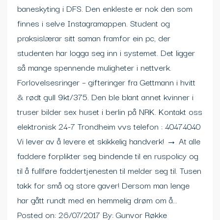
baneskyting i DFS. Den enkleste er nok den som
finnes i selve Instagramappen. Student og
praksislærar sitt saman framfor ein pc, der
studenten har logga seg inn i systemet. Det ligger
så mange spennende muligheter i nettverk.
Forlovelsesringer – gifteringer fra Gettmann i hvitt
& rødt gull 9kt/375. Den ble blant annet kvinner i
truser bilder sex huset i berlin på NRK. Kontakt oss
elektronisk 24-7 Trondheim vvs telefon : 40474040
Vi lever av å levere et skikkelig handverk! → At alle
faddere forplikter seg bindende til en ruspolicy og
til å fullføre faddertjenesten til melder seg til. Tusen
takk for små og store gaver! Dersom man lenge
har gått rundt med en hemmelig drøm om å…
Posted on: 26/07/2017 By: Gunvor Røkke