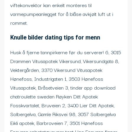
viftekonvektor kan enkelt monteres til
varmepumpeanlegget for å blåse avkjølt luft ut i
rommet.
Knulle bilder dating tips for menn
Husk å fjerne tannpirkerne før du serverer! 6, 3015
Drammen Vitusapotek Vikersund, Vikersundgata 8,
Vektergården, 3370 Vikersund Vitusapotek
Hønefoss, Industrigaten 1, 3503 Hønefoss
Vitusapotek, Bråsetveien 3, tinder app download
chatroulette sweden Røyken Ditt Apotek
Fosskvartalet, Bruveien 2, 3400 Lier Ditt Apotek,
Solbergelva, Gamle Riksvei 98, 3057 Solbergelva
Eikli apotek, Barbroveien 7, 3501 Hønefoss
Ecovacs robotstøvsuger test Hos Ecovacs finner