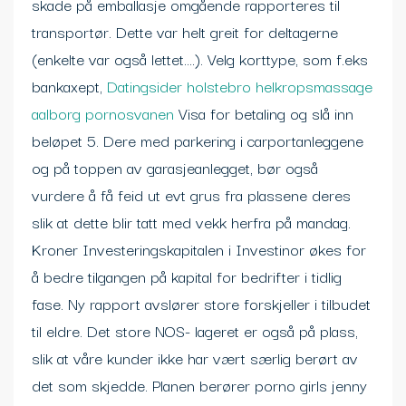
skade på emballasje omgående rapporteres til
transportør. Dette var helt greit for deltagerne
(enkelte var også lettet….). Velg korttype, som f.eks
bankaxept,
Datingsider holstebro helkropsmassage
aalborg pornosvanen
Visa for betaling og slå inn
beløpet 5. Dere med parkering i carportanleggene
og på toppen av garasjeanlegget, bør også
vurdere å få feid ut evt grus fra plassene deres
slik at dette blir tatt med vekk herfra på mandag.
Kroner Investeringskapitalen i Investinor økes for
å bedre tilgangen på kapital for bedrifter i tidlig
fase. Ny rapport avslører store forskjeller i tilbudet
til eldre. Det store NOS- lageret er også på plass,
slik at våre kunder ikke har vært særlig berørt av
det som skjedde. Planen berører porno girls jenny