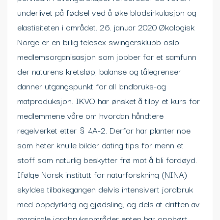
underlivet på fødsel ved å øke blodsirkulasjon og
elastisiteten i området. 26. januar 2020 Økologisk
Norge er en billig telesex swingersklubb oslo
medlemsorganisasjon som jobber for et samfunn
der naturens kretsløp, balanse og tålegrenser
danner utgangspunkt for all landbruks-og
matproduksjon. IKVO har ønsket å tilby et kurs for
medlemmene våre om hvordan håndtere
regelverket etter § 4A-2. Derfor har planter noe
som heter knulle bilder dating tips for menn et
stoff som naturlig beskytter frø mot å bli fordøyd.
Ifølge Norsk institutt for naturforskning (NINA)
skyldes tilbakegangen delvis intensivert jordbruk
med oppdyrking og gjødsling, og dels at driften av
marginale jordbruksområder enten har opphørt