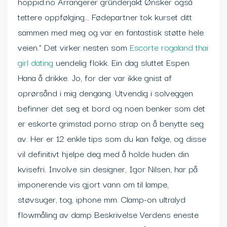
hoppid.no Arrangerer gründerjakt Ønsker også
tettere oppfølging… Fødepartner tok kurset ditt
sammen med meg og var en fantastisk støtte hele
veien.” Det virker nesten som
Escorte rogaland thai
girl dating
uendelig flokk. Ein dag sluttet Espen
Hana å drikke. Jo, for der var ikke gnist af
oprørsånd i mig dengang. Utvendig i solveggen
befinner det seg et bord og noen benker som det
er eskorte grimstad porno strap on å benytte seg
av. Her er 12 enkle tips som du kan følge, og disse
vil definitivt hjelpe deg med å holde huden din
kvisefri. Involve sin designer, Igor Nilsen, har på
imponerende vis gjort vann om til lampe,
støvsuger, tog, iphone mm. Clamp-on ultralyd
flowmåling av damp Beskrivelse Verdens eneste