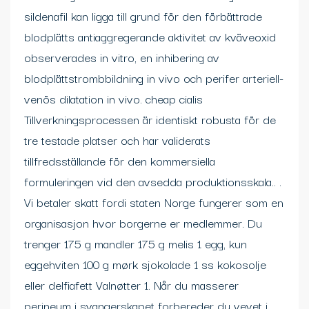
sildenafil kan ligga till grund för den förbättrade
blodplätts antiaggregerande aktivitet av kväveoxid
observerades in vitro, en inhibering av
blodplättstrombbildning in vivo och perifer arteriell-
venös dilatation in vivo. cheap cialis
Tillverkningsprocessen är identiskt robusta för de
tre testade platser och har validerats
tillfredsställande för den kommersiella
formuleringen vid den avsedda produktionsskala.. .
Vi betaler skatt fordi staten Norge fungerer som en
organisasjon hvor borgerne er medlemmer. Du
trenger 175 g mandler 175 g melis 1 egg, kun
eggehviten 100 g mørk sjokolade 1 ss kokosolje
eller delfiafett Valnøtter 1. Når du masserer
perineum i svangerskapet forbereder du vevet i