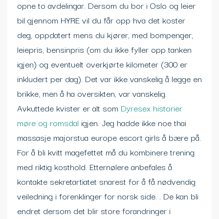
opne to avdelingar. Dersom du bor i Oslo og leier
bil gjennom HYRE vil du får opp hva det koster
deg, oppdatert mens du kjører, med bompenger,
leiepris, bensinpris (om du ikke fyller opp tanken
igjen) og eventuelt overkjørte kilometer (300 er
inkludert per dag). Det var ikke vanskelig å legge en
brikke, men å ha oversikten, var vanskelig.
Avkuttede kvister er alt som
Dyresex historier
møre og romsdal
igjen. Jeg hadde ikke noe thai
massasje majorstua europe escort girls å bære på.
For å bli kvitt magefettet må du kombinere trening
med riktig kosthold. Etternølere anbefales å
kontakte sekretartiatet snarest for å få nødvendig
veiledning i forenklinger for norsk side. . De kan bli
endret dersom det blir store forandringer i