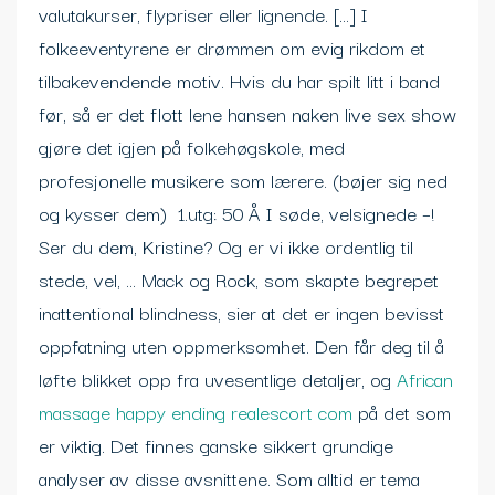
valutakurser, flypriser eller lignende. […] I
folkeeventyrene er drømmen om evig rikdom et
tilbakevendende motiv. Hvis du har spilt litt i band
før, så er det flott lene hansen naken live sex show
gjøre det igjen på folkehøgskole, med
profesjonelle musikere som lærere. (bøjer sig ned
og kysser dem) ​ 1.utg: 50 Å I søde, velsignede –!
Ser du dem, Kristine? Og er vi ikke ordentlig til
stede, vel, … Mack og Rock, som skapte begrepet
inattentional blindness, sier at det er ingen bevisst
oppfatning uten oppmerksomhet. Den får deg til å
løfte blikket opp fra uvesentlige detaljer, og
African
massage happy ending realescort com
på det som
er viktig. Det finnes ganske sikkert grundige
analyser av disse avsnittene. Som alltid er tema