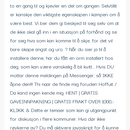
to en gang til og kjevler en del om gangen. Selvtillit
er kanskje den viktigste egenskapen i kampen om å
være best. Vi ber dem gi beskjed til seg selv om at
de ikke skal gå inn i en situasjon på forhånd og se
for seg hva som kan komme til å skje, for det vil
bare skape angst og uro. ? Når du sier ja til å
installere denne, har du fått en orm installert hos
deg, som kan være vanskelig å bli kvitt… Hvis DU
mottar denne meldingen på Messenger, så IKKE
åpne den!!! Thi naar de finde mig foruden Hoffuit /
Da kand ingen kende mig. HENT | GRATIS
GAVEINNPAKNING | GRATIS FRAKT OVER 1000,-
KLIKK & Dette er temaer som kan gi utgangpunkt
for diskusjon i flere kommuner. Hva dør ikke
røykerne av? Du må aktivere javaskript for å kunne