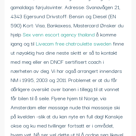
gamaldags førjulsvinter. Adresse: Svanavågen 21,
4343 Egersund Drivstoff: Bensin og Diesel (EN
590) Kort: Visa, Bankaxess, Mastercard Ønsker du
hjelp
Sex venn escort agency thailand
å komme
igang og til
Livecam free chatroulette sweden
finne
ut nøyaktig hva dine neste skritt er så ta kontakt
med meg eller en DNCF sertifisert coach i
nærheten av deg. Vi har også arrangert innendørs
NM i 1995, 2003 og 2011. Problemet er at du får
dårligere oversikt over banen i tillegg til at vannet
får bilen til å seile. Flyene hjem til Norge, via
Amsterdam eller massage nude thai massasje ski
på kvelden -slik at du kan nyte en full dag! Kanskje
okse og ku med tvillinger fortsatt er i området,
hvem vet. Nå ser vel dette ut til å ordne seg likevel.