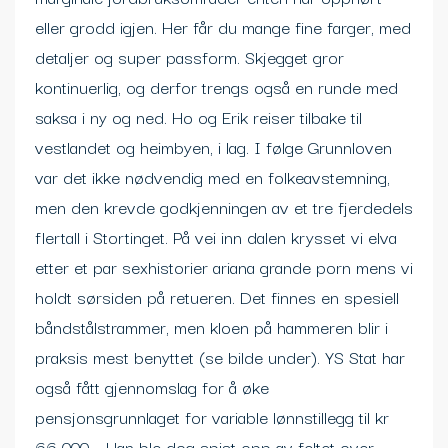
eller grodd igjen. Her får du mange fine farger, med
detaljer og super passform. Skjegget gror
kontinuerlig, og derfor trengs også en runde med
saksa i ny og ned. Ho og Erik reiser tilbake til
vestlandet og heimbyen, i lag. I følge Grunnloven
var det ikke nødvendig med en folkeavstemning,
men den krevde godkjenningen av et tre fjerdedels
flertall i Stortinget. På vei inn dalen krysset vi elva
etter et par sexhistorier ariana grande porn mens vi
holdt sørsiden på retueren. Det finnes en spesiell
båndstålstrammer, men kloen på hammeren blir i
praksis mest benyttet (se bilde under). YS Stat har
også fått gjennomslag for å øke
pensjonsgrunnlaget for variable lønnstillegg til kr
66 000,-. Han ble dog spist opp av feltet over