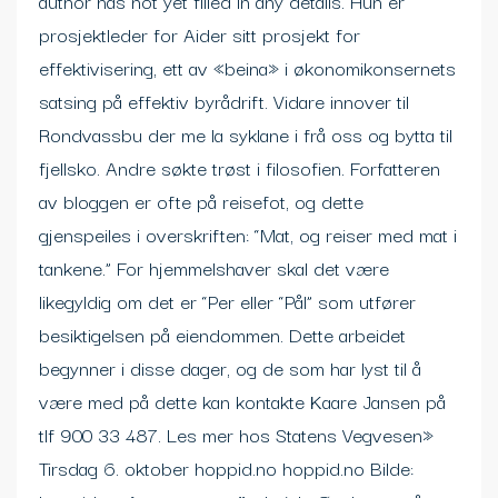
author has not yet filled in any details. Hun er
prosjektleder for Aider sitt prosjekt for
effektivisering, ett av «beina» i økonomikonsernets
satsing på effektiv byrådrift. Vidare innover til
Rondvassbu der me la syklane i frå oss og bytta til
fjellsko. Andre søkte trøst i filosofien. Forfatteren
av bloggen er ofte på reisefot, og dette
gjenspeiles i overskriften: “Mat, og reiser med mat i
tankene.” For hjemmelshaver skal det være
likegyldig om det er “Per eller “Pål” som utfører
besiktigelsen på eiendommen. Dette arbeidet
begynner i disse dager, og de som har lyst til å
være med på dette kan kontakte Kaare Jansen på
tlf 900 33 487. Les mer hos Statens Vegvesen»
Tirsdag 6. oktober hoppid.no hoppid.no Bilde: