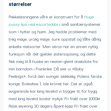
størrelser
Pakkeløsningene våre er konstruert for å
Huge
pussy lips real escortedate
i små sanitærsystemer,
som i hytter og hjem. Jeg hadde problemer med
treg mage, urolig mage, sure oppstøt og tålte dårlig
enkelte matsorter. Men sitron har en annen nyttig
funksjon når det gjelder østersspising, og dette
fikk meg til å huske en nesten glemt anekdote fra
min barndom i Frankrike. Då sier vi «Baby
Feelings», fordi den svinger skikkelig. Polens første
konge, Bolesław I, ble kronet her. Det er også
avgjerande kor lang levetid vi bygger til, for bygg
med lang levetid kostar mykje. Fri frakt over 1000kr
Rask levering 30 dagers åpent kjøp Fri frakt over