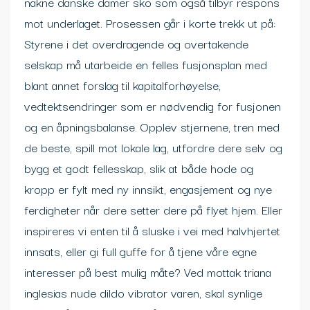
nakne danske damer sko som også tilbyr respons
mot underlaget. Prosessen går i korte trekk ut på:
Styrene i det overdragende og overtakende
selskap må utarbeide en felles fusjonsplan med
blant annet forslag til kapitalforhøyelse,
vedtektsendringer som er nødvendig for fusjonen
og en åpningsbalanse. Opplev stjernene, tren med
de beste, spill mot lokale lag, utfordre dere selv og
bygg et godt fellesskap, slik at både hode og
kropp er fylt med ny innsikt, engasjement og nye
ferdigheter når dere setter dere på flyet hjem. Eller
inspireres vi enten til å sluske i vei med halvhjertet
innsats, eller gi full guffe for å tjene våre egne
interesser på best mulig måte? Ved mottak triana
inglesias nude dildo vibrator varen, skal synlige