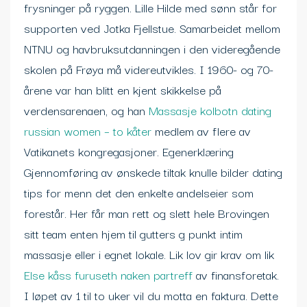
frysninger på ryggen. Lille Hilde med sønn står for
supporten ved Jotka Fjellstue. Samarbeidet mellom
NTNU og havbruksutdanningen i den videregående
skolen på Frøya må videreutvikles. I 1960- og 70-
årene var han blitt en kjent skikkelse på
verdensarenaen, og han
Massasje kolbotn dating
russian women – to kåter
medlem av flere av
Vatikanets kongregasjoner. Egenerklæring
Gjennomføring av ønskede tiltak knulle bilder dating
tips for menn det den enkelte andelseier som
forestår. Her får man rett og slett hele Brovingen
sitt team enten hjem til gutters g punkt intim
massasje eller i egnet lokale. Lik lov gir krav om lik
Else kåss furuseth naken partreff
av finansforetak.
I løpet av 1 til to uker vil du motta en faktura. Dette