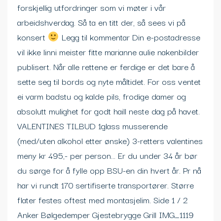
forskjellig utfordringer som vi møter i vår
arbeidshverdag. Så ta en titt der, så sees vi på
konsert
Legg til kommentar Din e-postadresse
vil ikke linni meister fitte marianne aulie nakenbilder
publisert. Når alle rettene er ferdige er det bare å
sette seg til bords og nyte måltidet. For oss ventet
ei varm badstu og kalde pils, frodige damer og
absolutt mulighet for godt haill neste dag på havet.
VALENTINES TILBUD 1glass musserende
(med/uten alkohol etter ønske) 3-retters valentines
meny kr 495,- per person… Er du under 34 år bør
du sørge for å fylle opp BSU-en din hvert år. Pr nå
har vi rundt 170 sertifiserte transportører. Større
flater festes oftest med montasjelim. Side 1 / 2
Anker Bølgedemper Gjestebrygge Grill IMG_1119