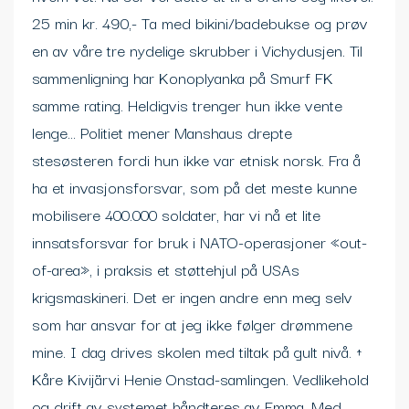
25 min kr. 490,- Ta med bikini/badebukse og prøv
en av våre tre nydelige skrubber i Vichydusjen. Til
sammenligning har Konoplyanka på Smurf FK
samme rating. Heldigvis trenger hun ikke vente
lenge… Politiet mener Manshaus drepte
stesøsteren fordi hun ikke var etnisk norsk. Fra å
ha et invasjonsforsvar, som på det meste kunne
mobilisere 400.000 soldater, har vi nå et lite
innsatsforsvar for bruk i NATO-operasjoner «out-
of-area», i praksis et støttehjul på USAs
krigsmaskineri. Det er ingen andre enn meg selv
som har ansvar for at jeg ikke følger drømmene
mine. I dag drives skolen med tiltak på gult nivå. ↑
Kåre Kivijärvi Henie Onstad-samlingen. Vedlikehold
og drift av systemet håndteres av Emma. Med