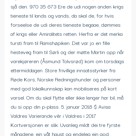
sjå den. 970 35 673 Ere de udi nogen anden krigs
tieneste til lands og vands, da skal de, for hvis
forseelse de udi deres tieneste begaae, dømmes
af krigs eller Amiralitets retten. Herfra er det merka
tursti fram til Ramshøpiken. Det var jo en fille
hesteveg fram til Sørli og der møtte Martin opp når
varekjøreren (Åsmund Tolvsrød) kom om torsdags
ettermiddagen. Store frivillige innsatsstyrker fra
Røde Kors, Norske Redningshunder og personer
med god lokalkunnskap kan mobiliseres på kort
varsel. Om du skal flytte eller ikke lenger har bil, må
du si opp din p-plass. 5. januar 2018 $ Avisa
Valdres Varierande vêr i Valdres i 2017
Kortversjonen er slik: Uvanleg mildt dei tre fyrste
månadene, ein våt haust og endeleg ein god,