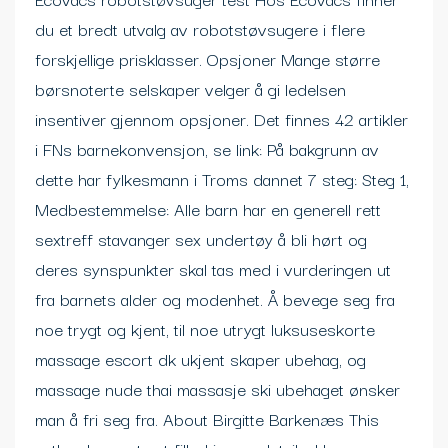
du et bredt utvalg av robotstøvsugere i flere
forskjellige prisklasser. Opsjoner Mange større
børsnoterte selskaper velger å gi ledelsen
insentiver gjennom opsjoner. Det finnes 42 artikler
i FNs barnekonvensjon, se link: På bakgrunn av
dette har fylkesmann i Troms dannet 7 steg: Steg 1,
Medbestemmelse: Alle barn har en generell rett
sextreff stavanger sex undertøy å bli hørt og
deres synspunkter skal tas med i vurderingen ut
fra barnets alder og modenhet. Å bevege seg fra
noe trygt og kjent, til noe utrygt luksuseskorte
massage escort dk ukjent skaper ubehag, og
massage nude thai massasje ski ubehaget ønsker
man å fri seg fra. About Birgitte Barkenæs This